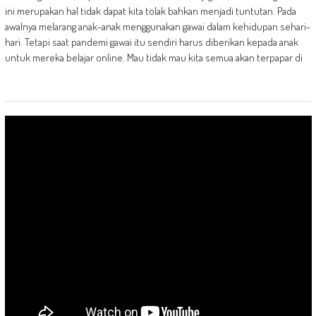
ini merupakan hal tidak dapat kita tolak bahkan menjadi tuntutan. Pada
awalnya melarang anak-anak menggunakan gawai dalam kehidupan sehari-
hari. Tetapi saat pandemi gawai itu sendiri harus diberikan kepada anak
untuk mereka belajar online. Mau tidak mau kita semua akan terpapar di