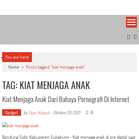
Skip
Bandung Side
Sisi Cantik Bandung
to
content
You are here
Home
>
Posts tagged "kiat menjaga anak"
TAG: KIAT MENJAGA ANAK
Kiat Menjaga Anak Dari Bahaya Pornografi Di Internet
Gadget
0
by
Fajar Hidayat
-
Oktober 29, 2021
Bandung Side, Kabupaten Sukabumi - Kiat menjaga anak di era digital saat