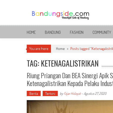
Skip
to
content
Bandung Side
Sisi Cantik Bandung
HOME
BANDUNG
FASHION
COMMUNITY
You are here
Home
>
Posts tagged "Ketenagalistri
TAG: KETENAGALISTRIKAN
Riung Priangan Dan BEA Sinergi Apik 
Ketenagalistrikan Kepada Pelaku Indust
Berita
Terkini
by
Fajar Hidayat
-
Agustus 27, 2020