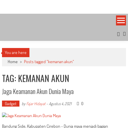
Skip
Bandung Side
Sisi Cantik Bandung
to
content
You are here
Home
>
Posts tagged "kemanan akun"
TAG: KEMANAN AKUN
Jaga Keamanan Akun Dunia Maya
Gadget
0
by
Fajar Hidayat
-
Agustus 4, 2021
Bandung Side, Kabupaten Cirebon - Dunia maya menjadi bagian