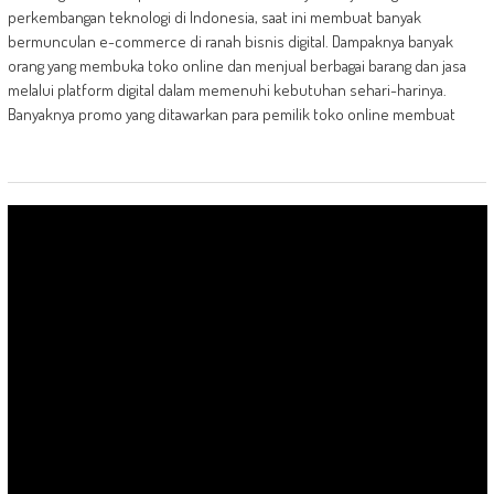
perkembangan teknologi di Indonesia, saat ini membuat banyak
bermunculan e-commerce di ranah bisnis digital. Dampaknya banyak
orang yang membuka toko online dan menjual berbagai barang dan jasa
melalui platform digital dalam memenuhi kebutuhan sehari-harinya.
Banyaknya promo yang ditawarkan para pemilik toko online membuat