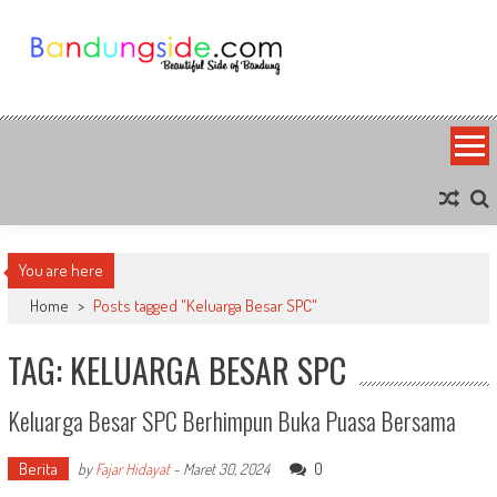
Skip
to
content
Bandung Side
Sisi Cantik Bandung
You are here
Home
>
Posts tagged "Keluarga Besar SPC"
TAG: KELUARGA BESAR SPC
Keluarga Besar SPC Berhimpun Buka Puasa Bersama
Berita
0
by
Fajar Hidayat
-
Maret 30, 2024