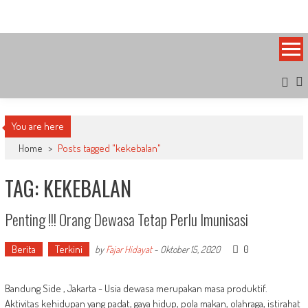
Skip
Bandung Side
Sisi Cantik Bandung
to
content
You are here
Home
>
Posts tagged "kekebalan"
TAG: KEKEBALAN
Penting !!! Orang Dewasa Tetap Perlu Imunisasi
Berita
Terkini
0
by
Fajar Hidayat
-
Oktober 15, 2020
Bandung Side , Jakarta - Usia dewasa merupakan masa produktif.
Aktivitas kehidupan yang padat, gaya hidup, pola makan, olahraga, istirahat