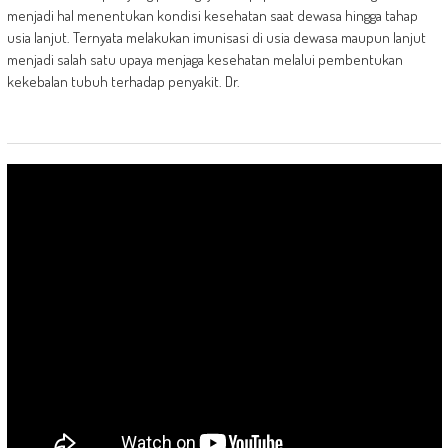
menjadi hal menentukan kondisi kesehatan saat dewasa hingga tahap
usia lanjut. Ternyata melakukan imunisasi di usia dewasa maupun lanjut
menjadi salah satu upaya menjaga kesehatan melalui pembentukan
kekebalan tubuh terhadap penyakit. Dr.