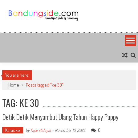
Skip
to
content
Bandung Side
Sisi Cantik Bandung
You are here
Home
>
Posts tagged "ke 30"
TAG: KE 30
Detik Detik Menyambut Ulang Tahun Happy Puppy
Karaoke
0
by
Fajar Hidayat
-
November 10, 2022