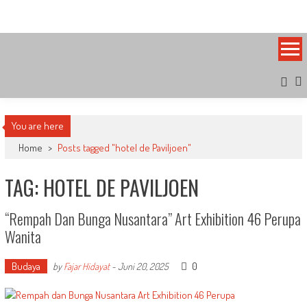
Skip
Bandung Side
Sisi Cantik Bandung
to
content
You are here
Home
>
Posts tagged "hotel de Paviljoen"
TAG: HOTEL DE PAVILJOEN
“Rempah Dan Bunga Nusantara” Art Exhibition 46 Perupa
Wanita
Budaya
0
by
Fajar Hidayat
-
Juni 20, 2025