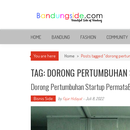
Skip
to
content
Bandung Side
Sisi Cantik Bandung
HOME
BANDUNG
FASHION
COMMUNITY
You are here
Home
>
Posts tagged "dorong pertu
TAG: DORONG PERTUMBUHAN
Dorong Pertumbuhan Startup PermataB
Bisnis Side
by
Fajar Hidayat
-
Juli 8, 2022