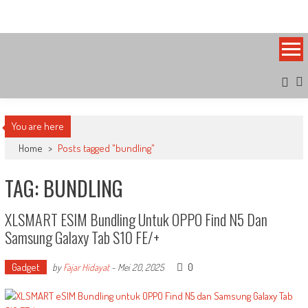
Skip
Bandung Side
Sisi Cantik Bandung
to
content
You are here
Home
>
Posts tagged "bundling"
TAG: BUNDLING
XLSMART ESIM Bundling Untuk OPPO Find N5 Dan
Samsung Galaxy Tab S10 FE/+
Gadget
0
by
Fajar Hidayat
-
Mei 20, 2025