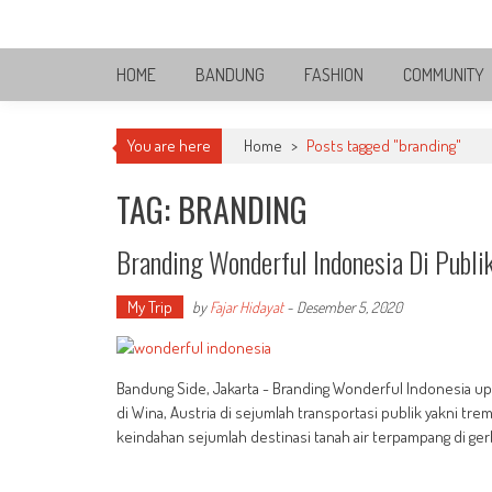
Skip
Bandung Side
to
Sisi Cantik Bandung
content
HOME
BANDUNG
FASHION
COMMUNITY
You are here
Home
>
Posts tagged "branding"
TAG: BRANDING
Branding Wonderful Indonesia Di Publik
My Trip
by
Fajar Hidayat
-
Desember 5, 2020
Bandung Side, Jakarta - Branding Wonderful Indonesia up
di Wina, Austria di sejumlah transportasi publik yakni t
keindahan sejumlah destinasi tanah air terpampang di ge