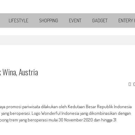
LIFESTYLE
SHOPPING
EVENT
GADGET
ENTERY 
 Wina, Austria
aya promosi pariwisata dilakukan oleh Kedutaan Besar Republik Indonesia
rem yang beroperasi. Logo Wonderful Indonesia yang dikombinasikan dengan
rbong trem yang beroperasi mulai 30 November 2020 dan hingga 31