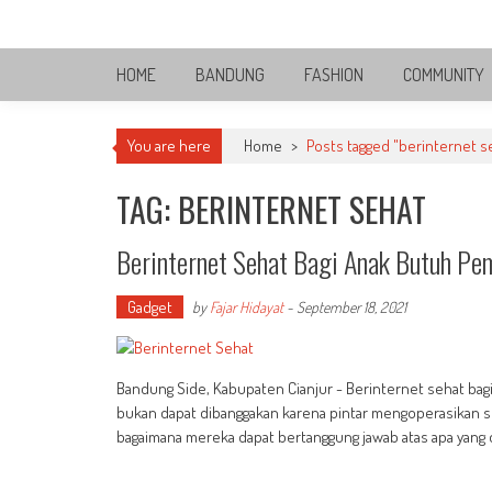
Skip
Bandung Side
to
Sisi Cantik Bandung
content
HOME
BANDUNG
FASHION
COMMUNITY
You are here
Home
>
Posts tagged "berinternet s
TAG: BERINTERNET SEHAT
Berinternet Sehat Bagi Anak Butuh Pe
Gadget
by
Fajar Hidayat
-
September 18, 2021
Bandung Side, Kabupaten Cianjur - Berinternet sehat bagi
bukan dapat dibanggakan karena pintar mengoperasikan seg
bagaimana mereka dapat bertanggung jawab atas apa yang 