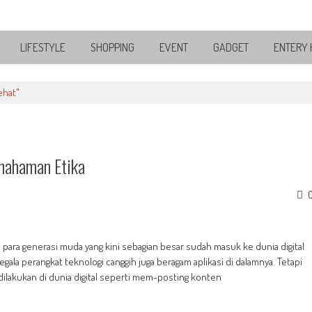
LIFESTYLE
SHOPPING
EVENT
GADGET
ENTERY 
ehat"
mahaman Etika
 para generasi muda yang kini sebagian besar sudah masuk ke dunia digital
ala perangkat teknologi canggih juga beragam aplikasi di dalamnya. Tetapi
dilakukan di dunia digital seperti mem-posting konten