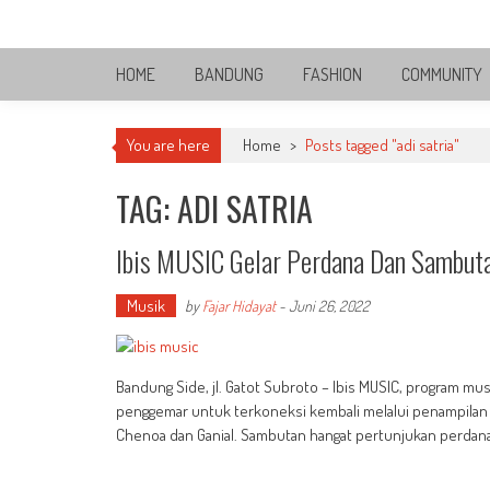
Skip
Bandung Side
to
Sisi Cantik Bandung
content
HOME
BANDUNG
FASHION
COMMUNITY
You are here
Home
>
Posts tagged "adi satria"
TAG: ADI SATRIA
Ibis MUSIC Gelar Perdana Dan Sambu
Musik
by
Fajar Hidayat
-
Juni 26, 2022
Bandung Side, jl. Gatot Subroto – Ibis MUSIC, program mus
penggemar untuk terkoneksi kembali melalui penampilan a
Chenoa dan Ganial. Sambutan hangat pertunjukan perdana 