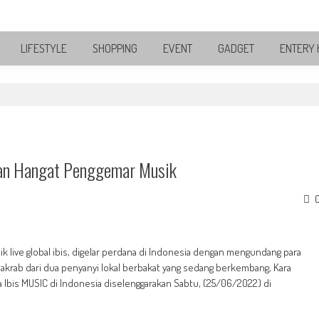
LIFESTYLE
SHOPPING
EVENT
GADGET
ENTERY 
tan Hangat Penggemar Musik
ik live global ibis, digelar perdana di Indonesia dengan mengundang para
krab dari dua penyanyi lokal berbakat yang sedang berkembang, Kara
Ibis MUSIC di Indonesia diselenggarakan Sabtu, (25/06/2022) di