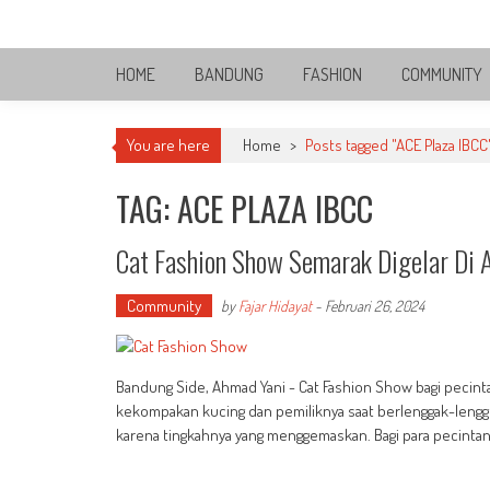
Skip
Bandung Side
to
Sisi Cantik Bandung
content
HOME
BANDUNG
FASHION
COMMUNITY
You are here
Home
>
Posts tagged "ACE Plaza IBCC
TAG: ACE PLAZA IBCC
Cat Fashion Show Semarak Digelar Di 
Community
by
Fajar Hidayat
-
Februari 26, 2024
Bandung Side, Ahmad Yani - Cat Fashion Show bagi pecint
kekompakan kucing dan pemiliknya saat berlenggak-lenggo
karena tingkahnya yang menggemaskan. Bagi para pecintan