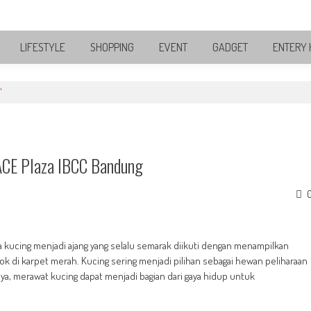
LIFESTYLE
SHOPPING
EVENT
GADGET
ENTERY 
"
ACE Plaza IBCC Bandung
a kucing menjadi ajang yang selalu semarak diikuti dengan menampilkan
k di karpet merah. Kucing sering menjadi pilihan sebagai hewan peliharaan
ya, merawat kucing dapat menjadi bagian dari gaya hidup untuk