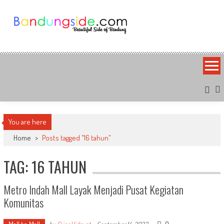
Skip
to
content
Bandung Side
Sisi Cantik Bandung
You are here
Home
>
Posts tagged "16 tahun"
TAG: 16 TAHUN
Metro Indah Mall Layak Menjadi Pusat Kegiatan
Komunitas