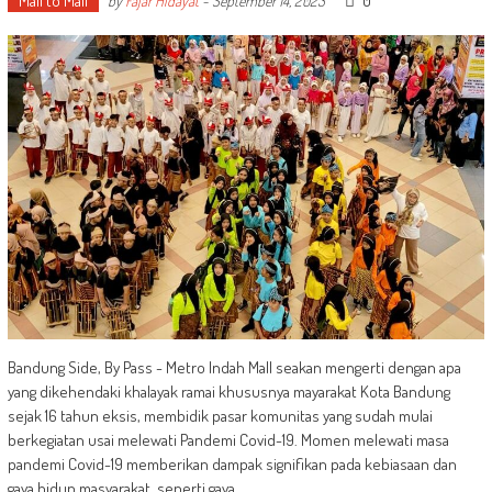
Mall to Mall
0
by
Fajar Hidayat
-
September 14, 2023
Bandung Side, By Pass - Metro Indah Mall seakan mengerti dengan apa
yang dikehendaki khalayak ramai khususnya mayarakat Kota Bandung
sejak 16 tahun eksis, membidik pasar komunitas yang sudah mulai
berkegiatan usai melewati Pandemi Covid-19. Momen melewati masa
pandemi Covid-19 memberikan dampak signifikan pada kebiasaan dan
gaya hidup masyarakat, seperti gaya