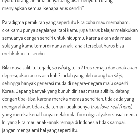
nyuruh orang. Selama punya uang bisa menyuruh orang
menyiapkan semua, kenapa arus sendiri”.
Paradigma pemikiran yang seperti itu kita coba mau memahami,
oke kamu punya segalanya, tapi kamu juga harus belajar melakukan
semuanya dengan sendiri untuk hidupmu, karena akan ada masa
sulit yang kamu temui dimana anak-anak tersebut harus bisa
melakukan itu sendiri.
Bila masa sulit itu terjadi,
so what
gitu lo ? trus remaja dan anak akan
depresi, akan putus asa kah ? ini lah yang oleh orang tua
skip
,
sehingga banyak generasi muda di negara-negara maju seperti
Korea, Jepang banyak yang bunuh diri saat masa sulit itu datang
dengan tiba-tiba, karena mereka merasa sendirian, tidak ada yang
mengarahkan, tidak ada teman, tidak punya
true love, real friend
,
yang mereka kenal hanya melalui platform digital yakni sosial media.
Ini yang kita mau anak-anak remaja di Indonesia tidak sampai,
jangan mengalami hal yang seperti itu.