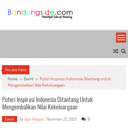
Skip
to
content
Bandung Side
Sisi Cantik Bandung
You are here
Home
>
Event
>
Puteri Inspirasi Indonesia Ditantang untuk
Mengembalikan Nilai Kekeluargaan
Puteri Inspirasi Indonesia Ditantang Untuk
Mengembalikan Nilai Kekeluargaan
Event
0
by
Fajar Hidayat
-
November 22, 2025