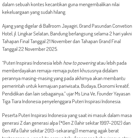
dalam sebuah kontes kecantikan guna mengembalikan nilai
kekeluargaan yang sudah hilang.
Ajang yang digelar di Ballroom Jayagiri, Grand Pasundan Convetion
Hotel, jl. Lingkar Selatan, Bandung berlangsung selama 2 hari yakni
Tahapan Final Tanggal 21 November dan Tahapan Grand Final
Tanggal 22 November 2025.
“Puteri Inspirasi Indonesia lebih
how to powering
atau lebih pada
memberdayakan remaja-remaja puteri khususnya didalam
perannya masing-masing yang pada akhirnya akan membantu
pemerintah untuk kemajuan pariwisata, Budaya, Ekonomi kreatif,
Pendidikan dan lain sebagainya,” ujar Ms Lina Ve, Founder Yayasan
Tiga Tiara Indonesia penyelenggara Puteri Inspirasi Indonesia.
Peserta Puteri Inspirasi Indonesia yang saat ini masuk dalam masa
generasi Z dan generasi alpa (*Gen Z (lahir sekitar 1997–2012) dan
Gen Alfa (lahir sekitar 2013–sekarang)) memang agak berat