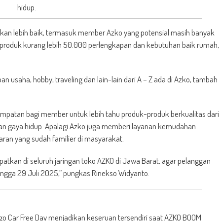
hidup.
an lebih baik, termasuk member Azko yang potensial masih banyak
s produk kurang lebih 50.000 perlengkapan dan kebutuhan baik rumah,
 usaha, hobby, traveling dan lain-lain dari A – Z ada di Azko, tambah
patan bagi member untuk lebih tahu produk-produk berkualitas dari
n gaya hidup. Apalagi Azko juga memberi layanan kemudahan
an yang sudah familier di masyarakat.
kan di seluruh jaringan toko AZKO di Jawa Barat, agar pelanggan
ingga 29 Juli 2025,” pungkas Rinekso Widyanto.
o Car Free Day menjadikan keseruan tersendiri saat AZKO BOOM