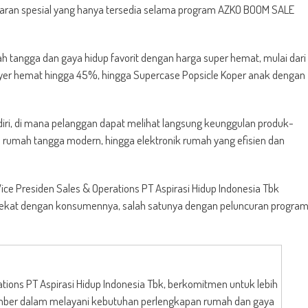
waran spesial yang hanya tersedia selama program AZKO BOOM SALE
 tangga dan gaya hidup favorit dengan harga super hemat, mulai dari
 Fryer hemat hingga 45%, hingga Supercase Popsicle Koper anak dengan
diri, di mana pelanggan dapat melihat langsung keunggulan produk-
 rumah tangga modern, hingga elektronik rumah yang efisien dan
e Presiden Sales & Operations PT Aspirasi Hidup Indonesia Tbk
dekat dengan konsumennya, salah satunya dengan peluncuran progra
tions PT Aspirasi Hidup Indonesia Tbk, berkomitmen untuk lebih
ber dalam melayani kebutuhan perlengkapan rumah dan gaya