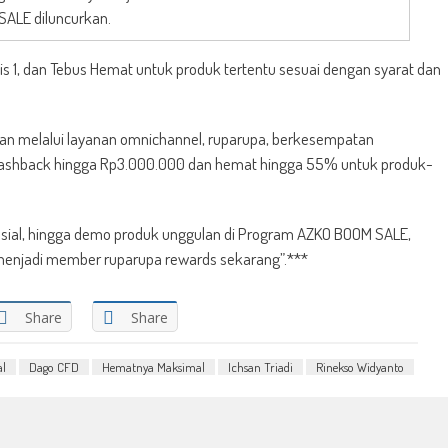
SALE diluncurkan.
is 1, dan Tebus Hemat untuk produk tertentu sesuai dengan syarat dan
n melalui layanan omnichannel, ruparupa, berkesempatan
ashback hingga Rp3.000.000 dan hemat hingga 55% untuk produk-
esial, hingga demo produk unggulan di Program AZKO BOOM SALE,
 menjadi member ruparupa rewards sekarang”.***
Share
Share
al
Dago CFD
Hematnya Maksimal
Ichsan Triadi
Rinekso Widyanto