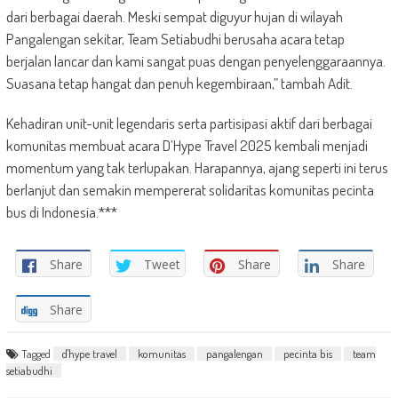
dari berbagai daerah. Meski sempat diguyur hujan di wilayah
Pangalengan sekitar, Team Setiabudhi berusaha acara tetap
berjalan lancar dan kami sangat puas dengan penyelenggaraannya.
Suasana tetap hangat dan penuh kegembiraan,” tambah Adit.
Kehadiran unit-unit legendaris serta partisipasi aktif dari berbagai
komunitas membuat acara D’Hype Travel 2025 kembali menjadi
momentum yang tak terlupakan. Harapannya, ajang seperti ini terus
berlanjut dan semakin mempererat solidaritas komunitas pecinta
bus di Indonesia.***
Share
Tweet
Share
Share
Share
Tagged
d'hype travel
komunitas
pangalengan
pecinta bis
team
setiabudhi