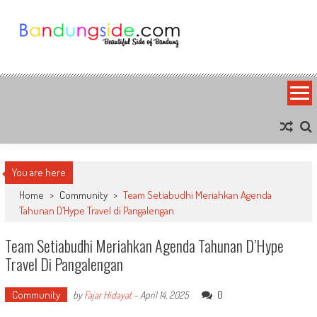
Skip
to
content
Bandung Side
Sisi Cantik Bandung
You are here
Home
>
Community
>
Team Setiabudhi Meriahkan Agenda
Tahunan D’Hype Travel di Pangalengan
Team Setiabudhi Meriahkan Agenda Tahunan D’Hype
Travel Di Pangalengan
Community
0
by
Fajar Hidayat
-
April 14, 2025