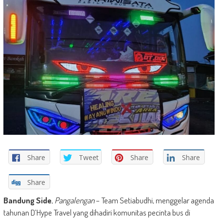
Share
Tweet
Share
Share
Share
Bandung Side
,
Pangalengan
– Team Setiabudhi, menggelar agenda
tahunan D’Hype Travel yang dihadiri komunitas pecinta bus di