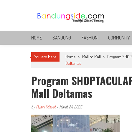
Skip
to
content
Bandung Side
Sisi Cantik Bandung
HOME
BANDUNG
FASHION
COMMUNITY
You are here
Home
>
Mall to Mall
>
Program SHOPT
Deltamas
Program SHOPTACULAR
Mall Deltamas
by
Fajar Hidayat
-
Maret 24, 2025