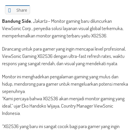
Share
Bandung Side
,
Jakarta
– Monitor gaming baru diluncurkan
ViewSonic Corp., penyedia solusi layanan visual global terkemuka,
memperkenalkan monitor gaming terbaru yaitu XG2536.
Dirancang untuk para gamer yang ingin mencapai level profesional,
ViewSonic Gaming XG2536 dengan ultra-fast refresh rates, waktu
respons yang sangat rendah, dan visual yang mendekati nyata.
Monitor ini menghadirkan pengalaman gaming yang mulus dan
hidup, mendorong para gamer untuk mengeluarkan potensi mereka
sepenuhnya.
“Kami percaya bahwa XG2536 akan menjadi monitor gaming yang
ideal,” ujar Eko Handoko Wijaya, Country Manager ViewSonic
Indonesia.
“XG2536 yang baru ini sangat cocok bagi para gamer yang ingin