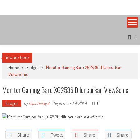
Skip
Bandung Side
Sisi Cantik Bandung
to
content
You are here
Home
>
Gadget
>
Monitor Gaming Baru XG2536 diluncurkan
ViewSonic
Monitor Gaming Baru XG2536 Diluncurkan ViewSonic
Gadget
0
by
Fajar Hidayat
-
September 24, 2024
Share
Tweet
Share
Share