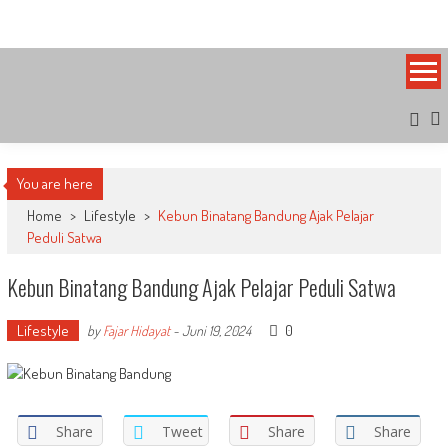
Skip
Bandung Side
Sisi Cantik Bandung
to
content
You are here
Home
>
Lifestyle
>
Kebun Binatang Bandung Ajak Pelajar
Peduli Satwa
Kebun Binatang Bandung Ajak Pelajar Peduli Satwa
Lifestyle
0
by
Fajar Hidayat
-
Juni 19, 2024
Share
Tweet
Share
Share