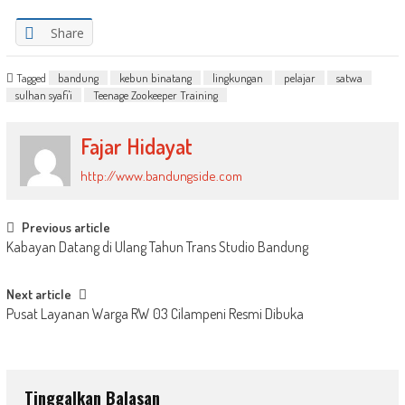
Share
Tagged
bandung
kebun binatang
lingkungan
pelajar
satwa
sulhan syafi'i
Teenage Zookeeper Training
Fajar Hidayat
http://www.bandungside.com
Post
Previous article
Kabayan Datang di Ulang Tahun Trans Studio Bandung
navigation
Next article
Pusat Layanan Warga RW 03 Cilampeni Resmi Dibuka
Tinggalkan Balasan