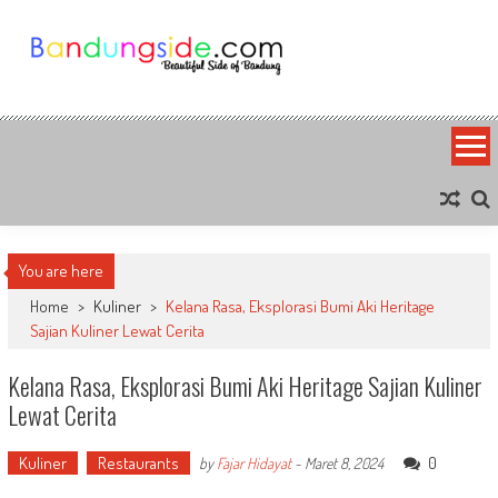
Skip
to
content
Bandung Side
Sisi Cantik Bandung
You are here
Home
>
Kuliner
>
Kelana Rasa, Eksplorasi Bumi Aki Heritage
Sajian Kuliner Lewat Cerita
Kelana Rasa, Eksplorasi Bumi Aki Heritage Sajian Kuliner
Lewat Cerita
Kuliner
Restaurants
0
by
Fajar Hidayat
-
Maret 8, 2024