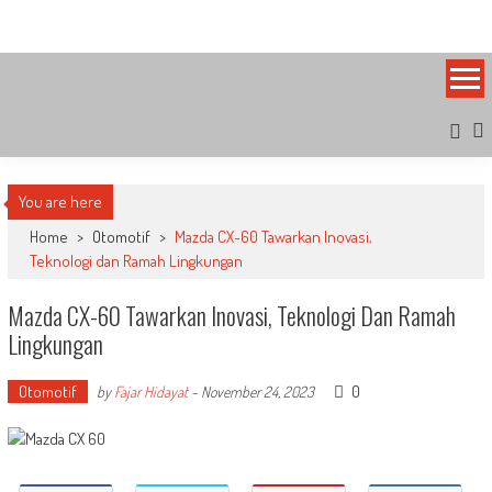
Skip
Bandung Side
Sisi Cantik Bandung
to
content
You are here
Home
>
Otomotif
>
Mazda CX-60 Tawarkan Inovasi,
Teknologi dan Ramah Lingkungan
Mazda CX-60 Tawarkan Inovasi, Teknologi Dan Ramah
Lingkungan
Otomotif
0
by
Fajar Hidayat
-
November 24, 2023