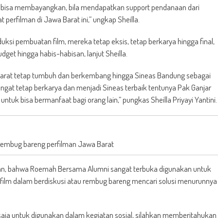
ita bisa membayangkan, bila mendapatkan support pendanaan dari
 perfilman di Jawa Barat ini,” ungkap Sheilla.
ksi pembuatan film, mereka tetap eksis, tetap berkarya hingga final,
t hingga habis-habisan, lanjut Sheilla.
Barat tetap tumbuh dan berkembang hingga Sineas Bandung sebagai
ngat tetap berkarya dan menjadi Sineas terbaik tentunya Pak Ganjar
uk bisa bermanfaat bagi orang lain,” pungkas Sheilla Priyayi Yantini.
rembug bareng perfilman Jawa Barat
, bahwa Roemah Bersama Alumni sangat terbuka digunakan untuk
aku film dalam berdiskusi atau rembug bareng mencari solusi menurunnya
aja untuk digunakan dalam kegiatan sosial, silahkan memberitahukan