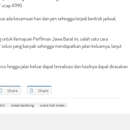
” ucap ATMO..
i ada kesamaan hari dan jam sehingga terjadi bentrok jadwal,
untuk Kemajuan Perfilman Jawa Barat ini, salah satu cara
olusi yang banyak sehingga mendapatkan jalan keluarnya, lanjut
us hingga jalan keluar dapat terealisasi dan hasilnya dapat dirasakan
Share
Share
tini
sineas bandung
suara hati sineas