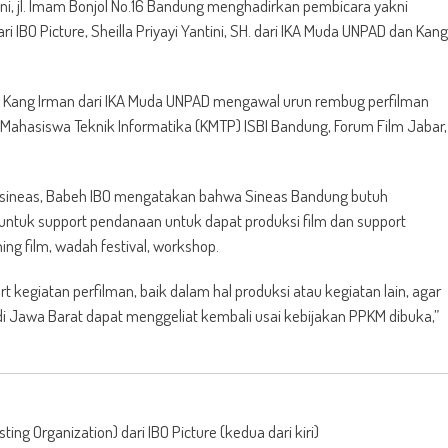
i, jl. Imam Bonjol No.16 Bandung menghadirkan pembicara yakni
 IBO Picture, Sheilla Priyayi Yantini, SH. dari IKA Muda UNPAD dan Kang
, Kang Irman dari IKA Muda UNPAD mengawal urun rembug perfilman
 Mahasiswa Teknik Informatika (KMTP) ISBI Bandung, Forum Film Jabar,
i sineas, Babeh IBO mengatakan bahwa Sineas Bandung butuh
ntuk support pendanaan untuk dapat produksi film dan support
ng film, wadah festival, workshop.
 kegiatan perfilman, baik dalam hal produksi atau kegiatan lain, agar
 Jawa Barat dapat menggeliat kembali usai kebijakan PPKM dibuka,”
ng Organization) dari IBO Picture (kedua dari kiri)