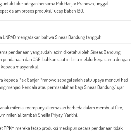
 untuk take adegan bersama Pak Ganjar Pranowo, tinggal
et dalam proses produksi,” ucap Babeh IBO.
A Muda UNPAD mengatakan bahwa Sineas Bandung tangguh.
kema pendanaan yang sudah lazim diketahui oleh Sineas Bandung,
n pendanaan dari CSR, bahkan saat ini bisa melalui kerja sama dengan
i kepada masyarakat.
a kepada Pak Ganjar Pranowo sebagai salah satu upaya mencuri hati
ng menjadi kendala atau permasalahan bagi Sineas Bandung,” ujar
k-anak milenial mempunyai kemasan berbeda dalam membuat film,
m milenial, tambah Sheilla Priyayi Yantini.
saat PPKM mereka tetap produksi meskipun secara pendanaan tidak