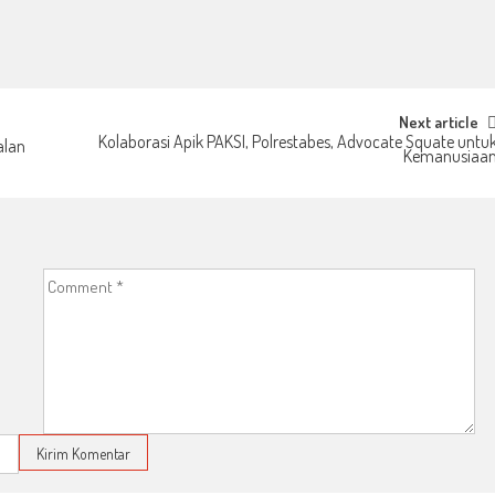
Next article
Kolaborasi Apik PAKSI, Polrestabes, Advocate Squate untu
alan
Kemanusiaa