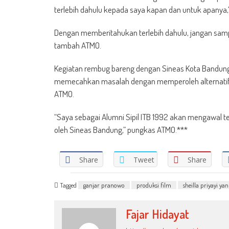
terlebih dahulu kepada saya kapan dan untuk apanya,
Dengan memberitahukan terlebih dahulu, jangan sampa
tambah ATMO.
Kegiatan rembug bareng dengan Sineas Kota Bandung 
memecahkan masalah dengan memperoleh alternatif s
ATMO.
“Saya sebagai Alumni Sipil ITB 1992 akan mengawal ter
oleh Sineas Bandung,” pungkas ATMO.***
Share
Tweet
Share
Tagged
ganjar pranowo
produksi film
sheilla priyayi yan
Fajar Hidayat