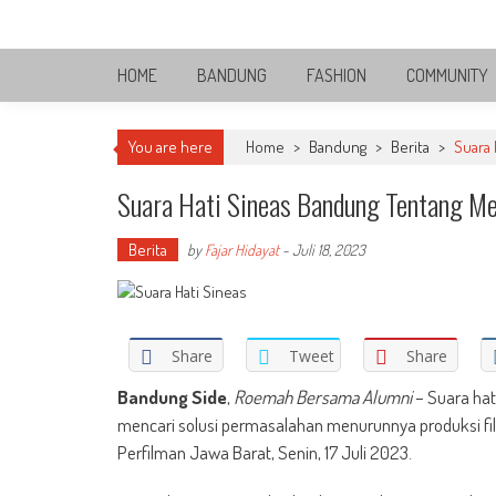
Skip
Bandung Side
to
Sisi Cantik Bandung
content
HOME
BANDUNG
FASHION
COMMUNITY
You are here
Home
>
Bandung
>
Berita
>
Suara 
Suara Hati Sineas Bandung Tentang Me
Berita
by
Fajar Hidayat
-
Juli 18, 2023
Share
Tweet
Share
Bandung Side
,
Roemah Bersama Alumni
– Suara hat
mencari solusi permasalahan menurunnya produksi f
Perfilman Jawa Barat, Senin, 17 Juli 2023.