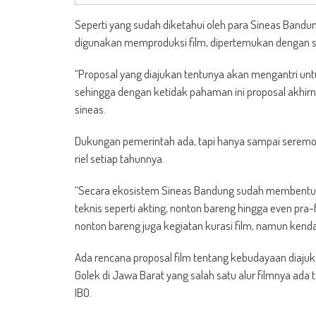
Seperti yang sudah diketahui oleh para Sineas Band
digunakan memproduksi film, dipertemukan dengan s
“Proposal yang diajukan tentunya akan mengantri un
sehingga dengan ketidak pahaman ini proposal akhir
sineas.
Dukungan pemerintah ada, tapi hanya sampai seremo
riel setiap tahunnya.
“Secara ekosistem Sineas Bandung sudah membentuk 
teknis seperti akting, nonton bareng hingga even pra
nonton bareng juga kegiatan kurasi film, namun ken
Ada rencana proposal film tentang kebudayaan diajuk
Golek di Jawa Barat yang salah satu alur filmnya ad
IBO.