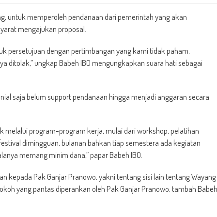
ung, untuk memperoleh pendanaan dari pemerintah yang akan
yarat mengajukan proposal.
tuk persetujuan dengan pertimbangan yang kami tidak paham,
nya ditolak,” ungkap Babeh IBO mengungkapkan suara hati sebagai
nial saja belum support pendanaan hingga menjadi anggaran secara
melalui program-program kerja, mulai dari workshop, pelatihan
-festival dimingguan, bulanan bahkan tiap semestera ada kegiatan
dalanya memang minim dana,” papar Babeh IBO.
an kepada Pak Ganjar Pranowo, yakni tentang sisi lain tentang Wayang
a tokoh yang pantas diperankan oleh Pak Ganjar Pranowo, tambah Babe