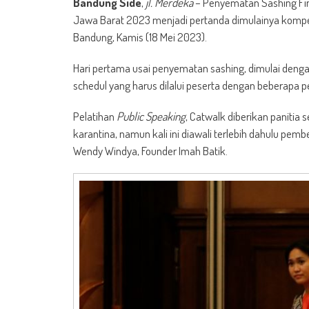
Bandung Side
,
jl. Merdeka
– Penyematan Sashing Fina
Jawa Barat 2023 menjadi pertanda dimulainya kompetisi
Bandung, Kamis (18 Mei 2023).
Hari pertama usai penyematan sashing, dimulai denga
schedul yang harus dilalui peserta dengan beberapa pe
Pelatihan
Public Speaking
, Catwalk diberikan paniti
karantina, namun kali ini diawali terlebih dahulu pe
Wendy Windya, Founder Imah Batik.