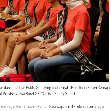
 dan pelatihan Public Speaking pada Finalis Pemilihan Puteri Remaja
at Provinsi Jawa Barat 2023. (Dok. Sandy Moon)
ikan agar kemampuan komunikasi wajib dimiliki oleh peserta agar