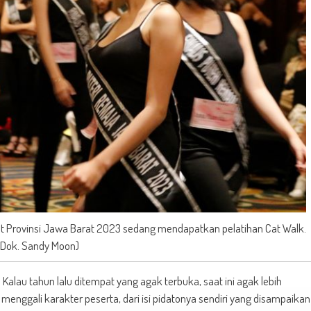
kat Provinsi Jawa Barat 2023 sedang mendapatkan pelatihan Cat Walk.
(Dok. Sandy Moon)
. Kalau tahun lalu ditempat yang agak terbuka, saat ini agak lebih
 menggali karakter peserta, dari isi pidatonya sendiri yang disampaikan