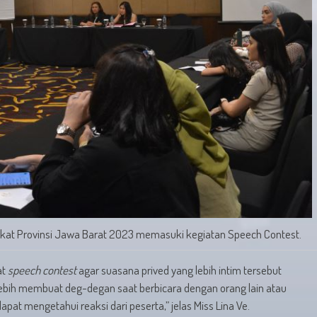
ingkat Provinsi Jawa Barat 2023 memasuki kegiatan Speech Contest.
at
speech contest
agar suasana prived yang lebih intim tersebut
ebih membuat deg-degan saat berbicara dengan orang lain atau
pat mengetahui reaksi dari peserta,” jelas Miss Lina Ve.