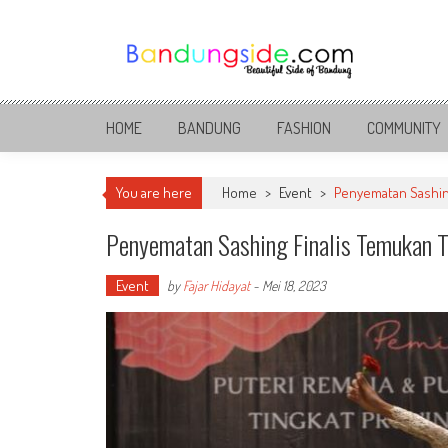
Skip
to
content
Bandung Side
Sisi Cantik Bandung
HOME
BANDUNG
FASHION
COMMUNITY
You are here
Home
>
Event
>
Penyematan Sashing
Penyematan Sashing Finalis Temukan T
Event
by
Fajar Hidayat
-
Mei 18, 2023