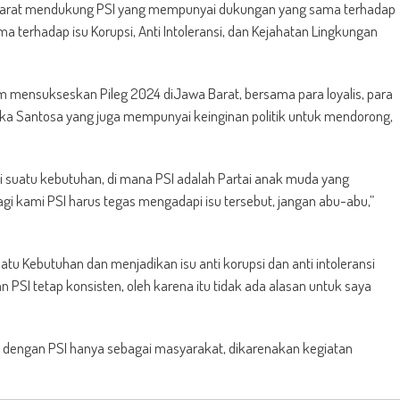
a Barat mendukung PSI yang mempunyai dukungan yang sama terhadap
 terhadap isu Korupsi, Anti Intoleransi, dan Kejahatan Lingkungan
 mensukseskan Pileg 2024 diJawa Barat, bersama para loyalis, para
an Eka Santosa yang juga mempunyai keinginan politik untuk mendorong,
 suatu kebutuhan, di mana PSI adalah Partai anak muda yang
bagi kami PSI harus tegas mengadapi isu tersebut, jangan abu-abu,”
atu Kebutuhan dan menjadikan isu anti korupsi dan anti intoleransi
 PSI tetap konsisten, oleh karena itu tidak ada alasan untuk saya
i dengan PSI hanya sebagai masyarakat, dikarenakan kegiatan