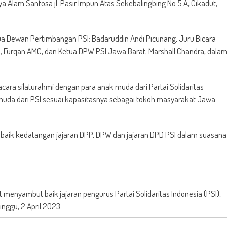
lam Santosa jl. Pasir Impun Atas Sekebalingbing No.5 A, Cikadut,
ua Dewan Pertimbangan PSI; Badaruddin Andi Picunang, Juru Bicara
; Furqan AMC, dan Ketua DPW PSI Jawa Barat; Marshall Chandra, dala
acara silaturahmi dengan para anak muda dari Partai Solidaritas
muda dari PSI sesuai kapasitasnya sebagai tokoh masyarakat Jawa
aik kedatangan jajaran DPP, DPW dan jajaran DPD PSI dalam suasana
menyambut baik jajaran pengurus Partai Solidaritas Indonesia (PSI),
inggu, 2 April 2023