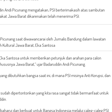
in Andi Picunang mengatakan, PSI berterimakasih atas sambutan
rakat Jawa Barat dikarenakan telah menerima PSI.
Picunang saat diwawancarai oleh Jurnalis Bandung dalam lawatan
h Kultural Jawa Barat, Eka Santosa
i Eka Santosa untuk memberikan petunjuk dan arahan para calon
i khususnya Jawa Barat,” ujar Badaruddin Andi Picunang.
g dibutuhkan bangsa saat ini, di mana PSI misinya Anti Korupsi, dan
an sudah dipertontonkan yang kita rasa sangat tidak bermanfaat untuk
ddin.
aharui dan berbuat untuk Bangsa Indonesia melalui caleg-caleg PSI