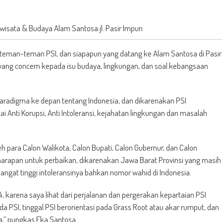
wisata & Budaya Alam Santosa jl. Pasir Impun
eman-teman PSI, dan siapapun yang datang ke Alam Santosa di Pasir
ang concern kepada isu budaya, lingkungan, dan soal kebangsaan
.
paradigma ke depan tentang Indonesia, dan dikarenakan PSI
i Anti Korupsi, Anti Intoleransi, kejahatan lingkungan dan masalah
h para Calon Walikota, Calon Bupati, Calon Gubernur, dan Calon
 harapan untuk perbaikan, dikarenakan Jawa Barat Provinsi yang masih
sangat tinggi intoleransinya bahkan nomor wahid di Indonesia.
4, karena saya lihat dari perjalanan dan pergerakan kepartaian PSI
 PSI, tinggal PSI berorientasi pada Grass Root atau akar rumput, dan
” pungkas Eka Santosa.