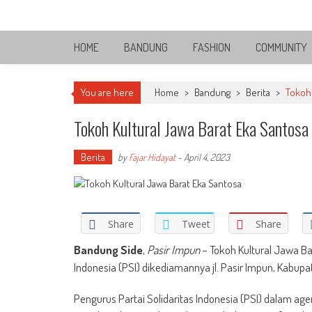
Skip
Bandung Side
to
Sisi Cantik Bandung
content
HOME
BANDUNG
FASHION
COMMUNITY
You are here
Home
>
Bandung
>
Berita
>
Tokoh 
Tokoh Kultural Jawa Barat Eka Santosa
Berita
by
Fajar Hidayat
-
April 4, 2023
Share
Tweet
Share
Bandung Side
,
Pasir Impun
– Tokoh Kultural Jawa Ba
Indonesia (PSI) dikediamannya jl. Pasir Impun, Kabupa
Pengurus Partai Solidaritas Indonesia (PSI) dalam a