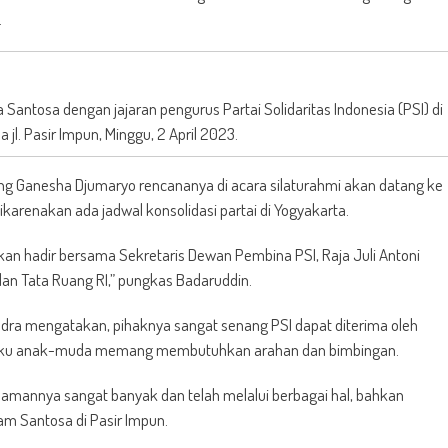
.
Santosa dengan jajaran pengurus Partai Solidaritas Indonesia (PSI) di
l. Pasir Impun, Minggu, 2 April 2023.
g Ganesha Djumaryo rencananya di acara silaturahmi akan datang ke
ikarenakan ada jadwal konsolidasi partai di Yogyakarta.
n hadir bersama Sekretaris Dewan Pembina PSI, Raja Juli Antoni
 dan Tata Ruang RI,” pungkas Badaruddin.
dra mengatakan, pihaknya sangat senang PSI dapat diterima oleh
elaku anak-muda memang membutuhkan arahan dan bimbingan.
mannya sangat banyak dan telah melalui berbagai hal, bahkan
am Santosa di Pasir Impun.