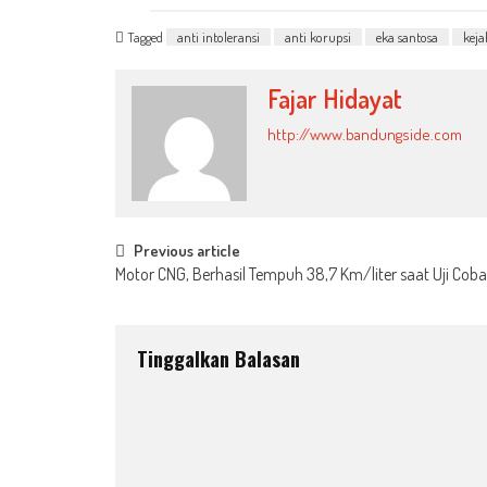
Tagged
anti intoleransi
anti korupsi
eka santosa
keja
Fajar Hidayat
http://www.bandungside.com
Post
Previous article
Motor CNG, Berhasil Tempuh 38,7 Km/liter saat Uji Coba 
navigation
Tinggalkan Balasan