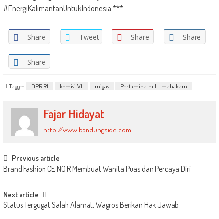
#EnergiKalimantanUntukIndonesia.***
Share
Tweet
Share
Share
Share
Tagged
DPR RI
komisi VII
migas
Pertamina hulu mahakam
Fajar Hidayat
http://www.bandungside.com
Post
Previous article
Brand Fashion CE NOIR Membuat Wanita Puas dan Percaya Diri
navigation
Next article
Status Tergugat Salah Alamat, Wagros Berikan Hak Jawab