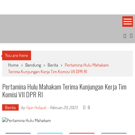
Skip
Bandung Side
Sisi Cantik Bandung
to
content
You are here
Home
>
Bandung
>
Berita
>
Pertamina Hulu Mahakam
Terima Kunjungan Kerja Tim Komisi VII DPR RI
Pertamina Hulu Mahakam Terima Kunjungan Kerja Tim
Komisi VII DPR RI
Berita
0
by
Fajar Hidayat
-
Februari 20, 2023