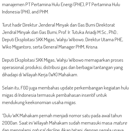
manajemen PT Pertamina Hulu Energi (PHE), PT Pertamina Hulu
Indonesia (PHI), and PHM.
Turut hadir Direktur Jenderal Minyak dan Gas Bumi Direktorat
Jendral Minyak dan Gas Bumi, Prof. Ir. Tutuka Ariadji M.Sc., PhD.;
Deputi Eksploitasi SKK Migas, Wahju Wibowo; Direktur Utama PHE,
Wiko Migantoro, serta General Manager PHM, Krisna.
Deputi Eksploitasi SKK Migas, Wahju Wibowo memaparkan proses
operasional, produksi, distribusi gas dan berbagai tantangan yang
dihadapi di Wilayah Kerja (WK) Mahakam.
Selain itu, FGD juga membahas update perkembangan kegiatan hulu
migas di Indonesia termasuk pembahasan insentif untuk
mendukung keekonomian usaha migas.
“Dulu WK Mahakam pernah menjadi nomor satu pada awal tahun
2000an. Saat ini Wilayah Mahakam sudah memasuki masa
mature
dan mengalami
natural decline
. Akan tetapi, dengan segala upaya