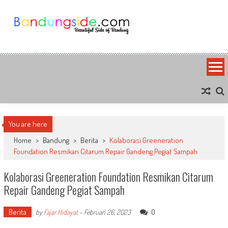
Skip
to
content
Bandung Side
Sisi Cantik Bandung
You are here
Home
>
Bandung
>
Berita
>
Kolaborasi Greeneration
Foundation Resmikan Citarum Repair Gandeng Pegiat Sampah
Kolaborasi Greeneration Foundation Resmikan Citarum
Repair Gandeng Pegiat Sampah
Berita
0
by
Fajar Hidayat
-
Februari 26, 2023