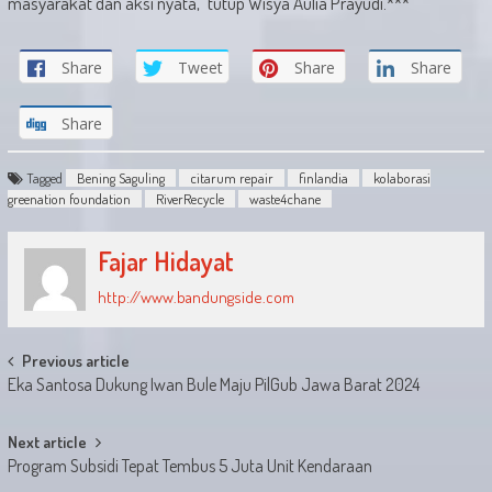
masyarakat dan aksi nyata,” tutup Wisya Aulia Prayudi.***
Share
Tweet
Share
Share
Share
Tagged
Bening Saguling
citarum repair
finlandia
kolaborasi
greenation foundation
RiverRecycle
waste4chane
Fajar Hidayat
http://www.bandungside.com
Post
Previous article
Eka Santosa Dukung Iwan Bule Maju PilGub Jawa Barat 2024
navigation
Next article
Program Subsidi Tepat Tembus 5 Juta Unit Kendaraan