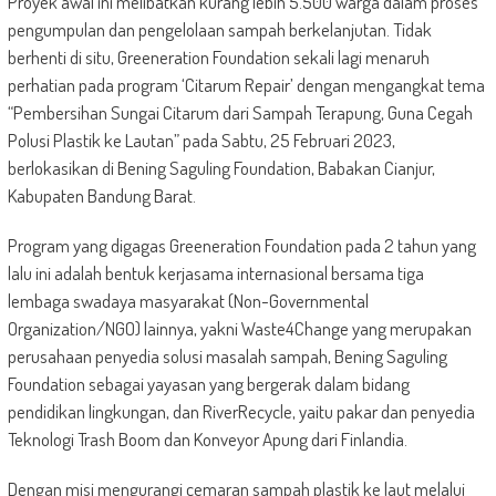
Proyek awal ini melibatkan kurang lebih 5.500 warga dalam proses
pengumpulan dan pengelolaan sampah berkelanjutan. Tidak
berhenti di situ, Greeneration Foundation sekali lagi menaruh
perhatian pada program ‘Citarum Repair’ dengan mengangkat tema
“Pembersihan Sungai Citarum dari Sampah Terapung, Guna Cegah
Polusi Plastik ke Lautan” pada Sabtu, 25 Februari 2023,
berlokasikan di Bening Saguling Foundation, Babakan Cianjur,
Kabupaten Bandung Barat.
Program yang digagas Greeneration Foundation pada 2 tahun yang
lalu ini adalah bentuk kerjasama internasional bersama tiga
lembaga swadaya masyarakat (Non-Governmental
Organization/NGO) lainnya, yakni Waste4Change yang merupakan
perusahaan penyedia solusi masalah sampah, Bening Saguling
Foundation sebagai yayasan yang bergerak dalam bidang
pendidikan lingkungan, dan RiverRecycle, yaitu pakar dan penyedia
Teknologi Trash Boom dan Konveyor Apung dari Finlandia.
Dengan misi mengurangi cemaran sampah plastik ke laut melalui