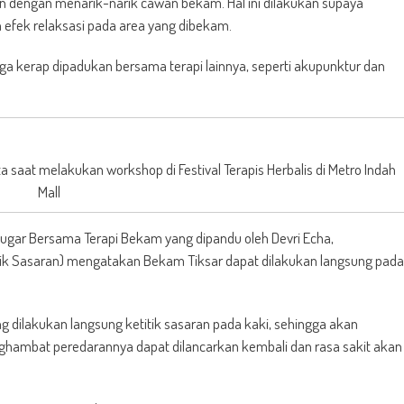
an dengan menarik-narik cawan bekam. Hal ini dilakukan supaya
n efek relaksasi pada area yang dibekam.
ga kerap dipadukan bersama terapi lainnya, seperti akupunktur dan
 saat melakukan workshop di Festival Terapis Herbalis di Metro Indah
Mall
ugar Bersama Terapi Bekam yang dipandu oleh Devri Echa,
tik Sasaran) mengatakan Bekam Tiksar dapat dilakukan langsung pada
g dilakukan langsung ketitik sasaran pada kaki, sehingga akan
ghambat peredarannya dapat dilancarkan kembali dan rasa sakit akan