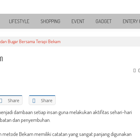
LIFESTYLE
SHOPPING
EVENT
GADGET
ENTERY 
 dan Bugar Bersama Terapi Bekam
m
Share
Share
enjadi dambaan setiap insan guna melakukan aktifitas sehari-hari
obatan dan penyembuhan.
etode Bekam memiliki catatan yang sangat panjang digunakan