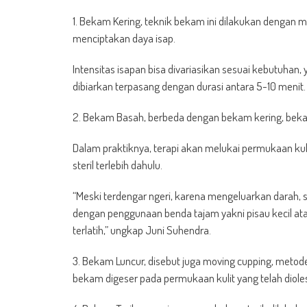
1. Bekam Kering, teknik bekam ini dilakukan den
menciptakan daya isap.
Intensitas isapan bisa divariasikan sesuai kebutuhan,
dibiarkan terpasang dengan durasi antara 5-10 menit.
2. Bekam Basah, berbeda dengan bekam kering, beka
Dalam praktiknya, terapi akan melukai permukaan kul
steril terlebih dahulu.
“Meski terdengar ngeri, karena mengeluarkan darah, 
dengan penggunaan benda tajam yakni pisau kecil at
terlatih,” ungkap Juni Suhendra.
3. Bekam Luncur, disebut juga moving cupping, metode
bekam digeser pada permukaan kulit yang telah diole