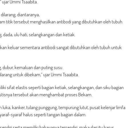
 ujar Ummi Tsaabita.
dilarang, diantaranya,
lam titik tersebut menghasilkan antibodi yang dibutuhkan oleh tubuh.
ng, dada, ulu hati, selangkangan dan ketiak.
an akan keluar sementara antibodi sangat dibutuhkan oleh tubuh untuk
g, dubur, kemaluan dan puting susu.
larang untuk dibekam,” ujar Ummi Tsaabita.
ki sifat elastis seperti bagian ketiak, selangkangan, dan siku bagian
elastisnya tersebut akan menghambat proses Bekam.
gan luka, kanker, tulang punggung, tempurung lutut, pusat kelenjar limfa
yaraf-syaraf halus seperti tangan bagian dalam.
ndiri serta memiliki bahayanya tersendiri, maka dari itu harus