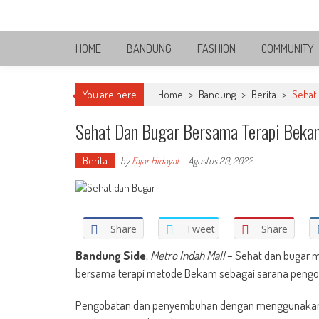
Skip
Bandung Side
to
Sisi Cantik Bandung
content
HOME
BANDUNG
FASHION
COMMUNITY
You are here
Home
>
Bandung
>
Berita
>
Sehat
Sehat Dan Bugar Bersama Terapi Beka
Berita
by
Fajar Hidayat
-
Agustus 20, 2022
Share
Tweet
Share
Bandung Side
,
Metro Indah Mall
– Sehat dan bugar m
bersama terapi metode Bekam sebagai sarana peng
Pengobatan dan penyembuhan dengan menggunakan m