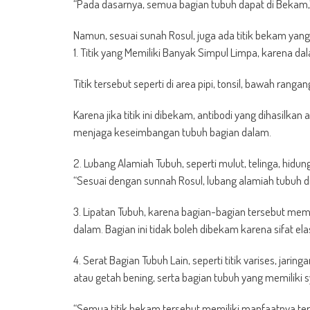
“Pada dasarnya, semua bagian tubuh dapat di Bekam,”
Namun, sesuai sunah Rosul, juga ada titik bekam yang 
1. Titik yang Memiliki Banyak Simpul Limpa, karena da
Titik tersebut seperti di area pipi, tonsil, bawah ranga
Karena jika titik ini dibekam, antibodi yang dihasilk
menjaga keseimbangan tubuh bagian dalam.
2. Lubang Alamiah Tubuh, seperti mulut, telinga, hidun
“Sesuai dengan sunnah Rosul, lubang alamiah tubuh di
3. Lipatan Tubuh, karena bagian-bagian tersebut memili
dalam. Bagian ini tidak boleh dibekam karena sifat 
4. Serat Bagian Tubuh Lain, seperti titik varises, jarin
atau getah bening, serta bagian tubuh yang memiliki s
“Semua titik bekam tersebut memiliki manfaatnya terse