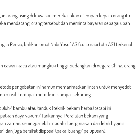
gan orang asing di kawasan mereka, akan dilempari kepala orang itu
reka mendatangi orang tersebut dan meminta bayaran sebagai upah
sa Persia, bahkan umat Nabi Yusuf AS (cucu nabi Luth AS) terkenal
 cawan kaca atau mangkuk tinggi. Sedangkan di negara China, orang
etode pengobatan ini namun memanfaatkan lintah untuk menyedot
ana masih terdapat metode ini sampai sekarang.
uluh/ bambu atau tanduk (teknik bekam herba) tetapi ini
atkan daya vakum/ tarikannya. Peralatan bekam yang
n zaman, sehingga lebih mudah dipergunakan dan lebih hyginis,
l dan juga bersifat disposal (pakai buang/ pelupusan).