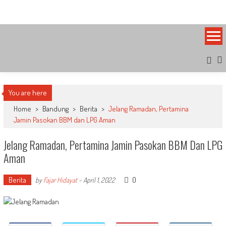
Skip
Bandung Side
Sisi Cantik Bandung
to
content
You are here
Home
>
Bandung
>
Berita
>
Jelang Ramadan, Pertamina
Jamin Pasokan BBM dan LPG Aman
Jelang Ramadan, Pertamina Jamin Pasokan BBM Dan LPG
Aman
Berita
0
by
Fajar Hidayat
-
April 1, 2022