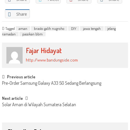
Share
Tagged
aman
brasto galih nugroho
DIY
jawa tengah
jelang
ramadan
pasokan bbm
Fajar Hidayat
http://www.bandungside.com
Post
Previous article
Pre-Order Samsung Galaxy A33 5G Sedang Berlangsung
navigation
Next article
Solar Aman di Wilayah Sumatera Selatan