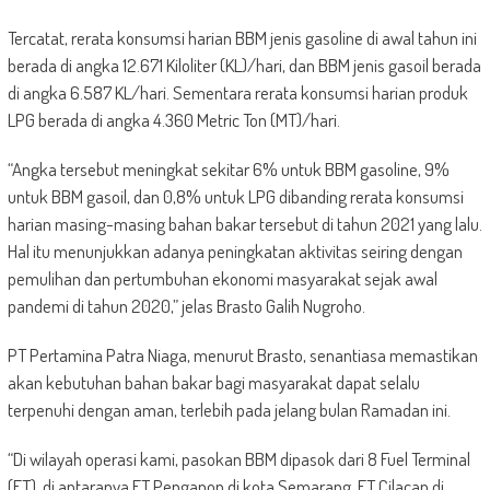
Tercatat, rerata konsumsi harian BBM jenis gasoline di awal tahun ini
berada di angka 12.671 Kiloliter (KL)/hari, dan BBM jenis gasoil berada
di angka 6.587 KL/hari. Sementara rerata konsumsi harian produk
LPG berada di angka 4.360 Metric Ton (MT)/hari.
“Angka tersebut meningkat sekitar 6% untuk BBM gasoline, 9%
untuk BBM gasoil, dan 0,8% untuk LPG dibanding rerata konsumsi
harian masing-masing bahan bakar tersebut di tahun 2021 yang lalu.
Hal itu menunjukkan adanya peningkatan aktivitas seiring dengan
pemulihan dan pertumbuhan ekonomi masyarakat sejak awal
pandemi di tahun 2020,” jelas Brasto Galih Nugroho.
PT Pertamina Patra Niaga, menurut Brasto, senantiasa memastikan
akan kebutuhan bahan bakar bagi masyarakat dapat selalu
terpenuhi dengan aman, terlebih pada jelang bulan Ramadan ini.
“Di wilayah operasi kami, pasokan BBM dipasok dari 8 Fuel Terminal
(FT), di antaranya FT Pengapon di kota Semarang, FT Cilacap di