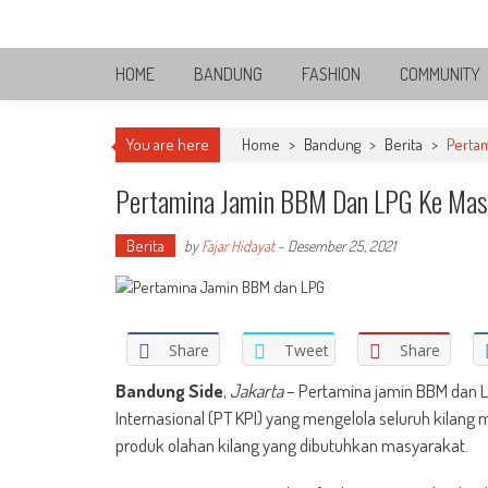
Skip
Bandung Side
to
Sisi Cantik Bandung
content
HOME
BANDUNG
FASHION
COMMUNITY
You are here
Home
>
Bandung
>
Berita
>
Pertam
Pertamina Jamin BBM Dan LPG Ke Mas
Berita
by
Fajar Hidayat
-
Desember 25, 2021
Share
Tweet
Share
Bandung Side
,
Jakarta
– Pertamina jamin BBM dan LP
Internasional (PT KPI) yang mengelola seluruh kilang
produk olahan kilang yang dibutuhkan masyarakat.