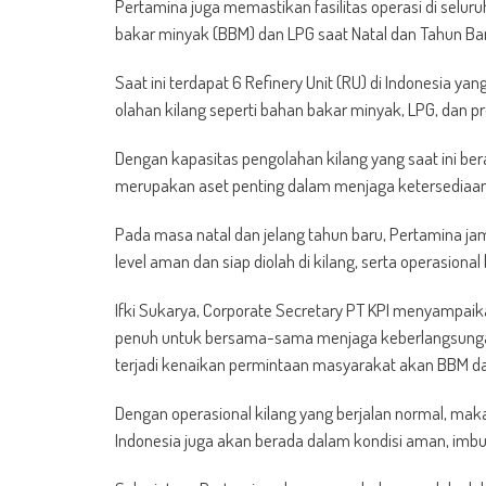
Pertamina juga memastikan fasilitas operasi di selu
bakar minyak (BBM) dan LPG saat Natal dan Tahun Bar
Saat ini terdapat 6 Refinery Unit (RU) di Indonesia
olahan kilang seperti bahan bakar minyak, LPG, dan p
Dengan kapasitas pengolahan kilang yang saat ini berad
merupakan aset penting dalam menjaga ketersediaa
Pada masa natal dan jelang tahun baru, Pertamina 
level aman dan siap diolah di kilang, serta operasional
Ifki Sukarya, Corporate Secretary PT KPI menyampa
penuh untuk bersama-sama menjaga keberlangsungan op
terjadi kenaikan permintaan masyarakat akan BBM dan L
Dengan operasional kilang yang berjalan normal, mak
Indonesia juga akan berada dalam kondisi aman, imbuh