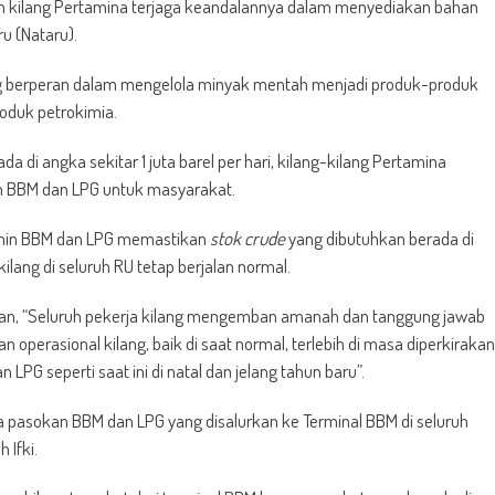
ruh kilang Pertamina terjaga keandalannya dalam menyediakan bahan
u (Nataru).
 yang berperan dalam mengelola minyak mentah menjadi produk-produk
roduk petrokimia.
a di angka sekitar 1 juta barel per hari, kilang-kilang Pertamina
n BBM dan LPG untuk masyarakat.
jamin BBM dan LPG memastikan
stok crude
yang dibutuhkan berada di
 kilang di seluruh RU tetap berjalan normal.
ikan, “Seluruh pekerja kilang mengemban amanah dan tanggung jawab
erasional kilang, baik di saat normal, terlebih di masa diperkirakan
PG seperti saat ini di natal dan jelang tahun baru”.
a pasokan BBM dan LPG yang disalurkan ke Terminal BBM di seluruh
 Ifki.