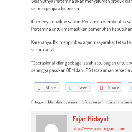
Selanjutnya Pertamina akan menyalurkan produk olaha
seluruh penjuru Indonesia.
Ifki menyampaikan saat ini Pertamina membentuk satga
Pertamina untuk memastikan pemenuhan kebutuhan
Karenanya, Ifki mengimbau agar masyarakat tetap t
secara ketat.
“Operasional kilang sebagai salah satu bagian untuk
sehingga pasokan BBM dan LPG tetap aman tersedia un
Share
Tweet
Share
Tagged
bbm dan lpg aman
ifki sukarya
pertamina jamin
Fajar Hidayat
http://www.bandungside.com