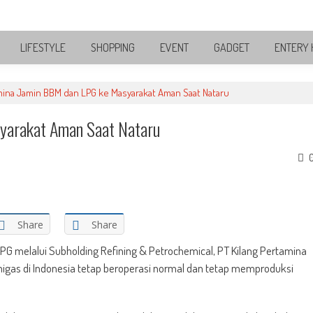
LIFESTYLE
SHOPPING
EVENT
GADGET
ENTERY 
ina Jamin BBM dan LPG ke Masyarakat Aman Saat Nataru
yarakat Aman Saat Nataru
Share
Share
G melalui Subholding Refining & Petrochemical, PT Kilang Pertamina
 migas di Indonesia tetap beroperasi normal dan tetap memproduksi