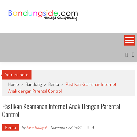
Skip
to
content
Bandung Side
Sisi Cantik Bandung
You are here
Home
>
Bandung
>
Berita
>
Pastikan Keamanan Internet
Anak dengan Parental Control
Pastikan Keamanan Internet Anak Dengan Parental
Control
Berita
0
by
Fajar Hidayat
-
November 28, 2021