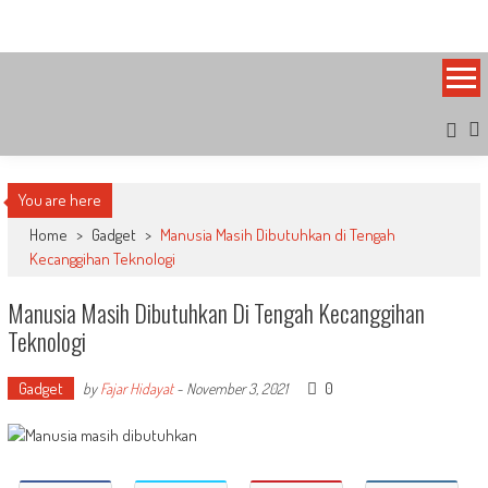
Skip
Bandung Side
Sisi Cantik Bandung
to
content
You are here
Home
>
Gadget
>
Manusia Masih Dibutuhkan di Tengah
Kecanggihan Teknologi
Manusia Masih Dibutuhkan Di Tengah Kecanggihan
Teknologi
Gadget
0
by
Fajar Hidayat
-
November 3, 2021