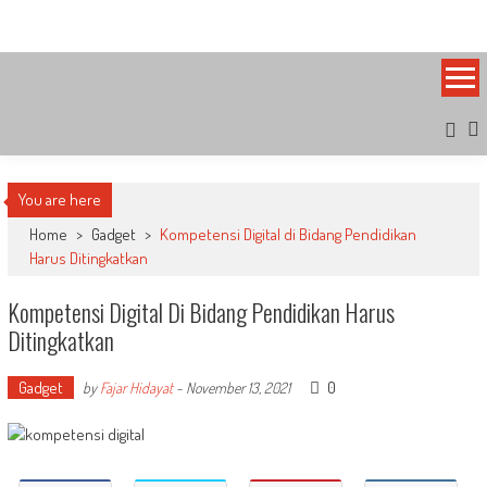
Skip
Bandung Side
Sisi Cantik Bandung
to
content
You are here
Home
>
Gadget
>
Kompetensi Digital di Bidang Pendidikan
Harus Ditingkatkan
Kompetensi Digital Di Bidang Pendidikan Harus
Ditingkatkan
Gadget
0
by
Fajar Hidayat
-
November 13, 2021