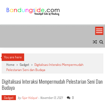
Skip
to
content
Bandung Side
Sisi Cantik Bandung
You are here
Home
>
Gadget
>
Digitalisasi Interaksi Mempermudah
Pelestarian Seni dan Budaya
Digitalisasi Interaksi Mempermudah Pelestarian Seni Dan
Budaya
Gadget
0
by
Fajar Hidayat
-
November 13, 2021