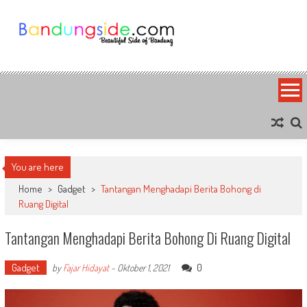
Skip
to
content
Bandung Side
Sisi Cantik Bandung
You are here
Home
>
Gadget
>
Tantangan Menghadapi Berita Bohong di
Ruang Digital
Tantangan Menghadapi Berita Bohong Di Ruang Digital
Gadget
0
by
Fajar Hidayat
-
Oktober 1, 2021