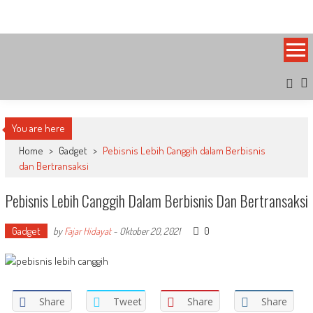
Skip
Bandung Side
Sisi Cantik Bandung
to
content
You are here
Home
>
Gadget
>
Pebisnis Lebih Canggih dalam Berbisnis
dan Bertransaksi
Pebisnis Lebih Canggih Dalam Berbisnis Dan Bertransaksi
Gadget
0
by
Fajar Hidayat
-
Oktober 20, 2021
Share
Tweet
Share
Share