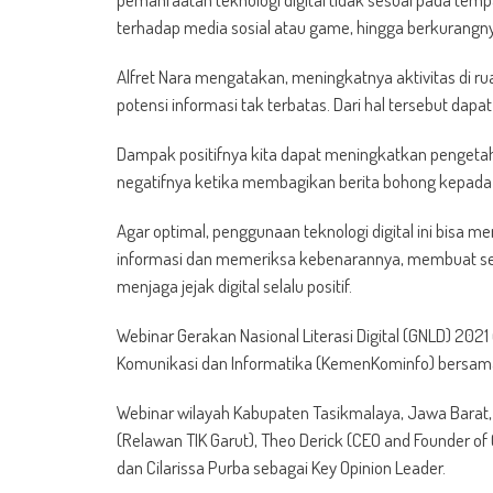
terhadap media sosial atau game, hingga berkurangny
Alfret Nara mengatakan, meningkatnya aktivitas di 
potensi informasi tak terbatas. Dari hal tersebut dap
Dampak positifnya kita dapat meningkatkan pengetah
negatifnya ketika membagikan berita bohong kepada o
Agar optimal, penggunaan teknologi digital ini bisa 
informasi dan memeriksa kebenarannya, membuat ses
menjaga jejak digital selalu positif.
Webinar Gerakan Nasional Literasi Digital (GNLD) 20
Komunikasi dan Informatika (KemenKominfo) bersama
Webinar wilayah Kabupaten Tasikmalaya, Jawa Barat,
(Relawan TIK Garut), Theo Derick (CEO and Founder of 
dan Cilarissa Purba sebagai Key Opinion Leader.