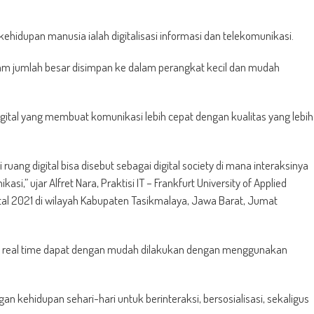
 kehidupan manusia ialah digitalisasi informasi dan telekomunikasi.
alam jumlah besar disimpan ke dalam perangkat kecil dan mudah
gital yang membuat komunikasi lebih cepat dengan kualitas yang lebih
ang digital bisa disebut sebagai digital society di mana interaksinya
i,” ujar Alfret Nara, Praktisi IT – Frankfurt University of Applied
ital 2021 di wilayah Kabupaten Tasikmalaya, Jawa Barat, Jumat
asi real time dapat dengan mudah dilakukan dengan menggunakan
n kehidupan sehari-hari untuk berinteraksi, bersosialisasi, sekaligus