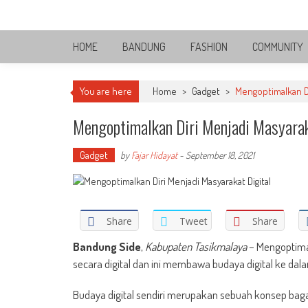
Skip
Bandung Side
to
Sisi Cantik Bandung
content
HOME
BANDUNG
FASHION
COMMUNITY
You are here
Home
>
Gadget
>
Mengoptimalkan Di
Mengoptimalkan Diri Menjadi Masyarak
Gadget
by
Fajar Hidayat
-
September 18, 2021
Share
Tweet
Share
Bandung Side
,
Kabupaten Tasikmalaya
– Mengoptimal
secara digital dan ini membawa budaya digital ke dal
Budaya digital sendiri merupakan sebuah konsep baga