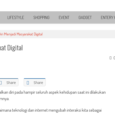
LIFESTYLE
SHOPPING
EVENT
GADGET
ENTERY 
ri Menjadi Masyarakat Digital
at Digital
Share
Share
kan diri pada hampir seluruh aspek kehidupan saat ini dilakukan
amnya.
imana teknologi dan internet mengubah interaksi kita sebagai