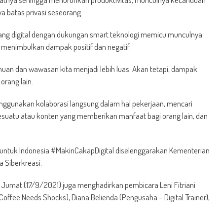
a batas privasi seseorang.
ruang digital dengan dukungan smart teknologi memicu munculnya
at menimbulkan dampak positif dan negatif.
uan dan wawasan kita menjadi lebih luas. Akan tetapi, dampak
rang lain.
menggunakan kolaborasi langsung dalam hal pekerjaan, mencari
uatu atau konten yang memberikan manfaat bagi orang lain, dan
21 untuk Indonesia #MakinCakapDigital diselenggarakan Kementerian
 Siberkreasi.
 Jumat (17/9/2021) juga menghadirkan pembicara Leni Fitriani
Coffee Needs Shocks), Diana Belienda (Pengusaha – Digital Trainer),