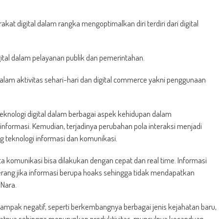
akat digital dalam rangka mengoptimalkan diri terdiri dari digital
gital dalam pelayanan publik dan pemerintahan.
l dalam aktivitas sehari-hari dan digital commerce yakni penggunaan
 teknologi digital dalam berbagai aspek kehidupan dalam
informasi. Kemudian, terjadinya perubahan pola interaksi menjadi
ng teknologi informasi dan komunikasi.
ta komunikasi bisa dilakukan dengan cepat dan real time. Informasi
erang jika informasi berupa hoaks sehingga tidak mendapatkan
 Nara.
ampak negatif, seperti berkembangnya berbagai jenis kejahatan baru,
mpatnya sehingga menurunkan produktivitas, munculnya kecanduan