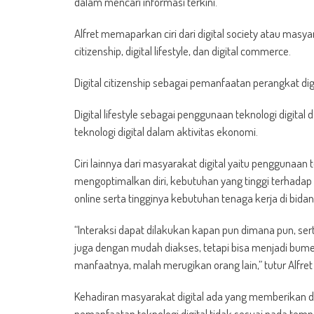
dalam mencari informasi terkini.
Alfret memaparkan ciri dari digital society atau masyar
citizenship, digital lifestyle, dan digital commerce.
Digital citizenship sebagai pemanfaatan perangkat di
Digital lifestyle sebagai penggunaan teknologi digita
teknologi digital dalam aktivitas ekonomi.
Ciri lainnya dari masyarakat digital yaitu penggunaan
mengoptimalkan diri, kebutuhan yang tinggi terhadap 
online serta tingginya kebutuhan tenaga kerja di bida
“Interaksi dapat dilakukan kapan pun dimana pun, ser
juga dengan mudah diakses, tetapi bisa menjadi bum
manfaatnya, malah merugikan orang lain,” tutur Alfret
Kehadiran masyarakat digital ada yang memberikan d
pemanfaatan teknologi digital tidak sesuai pada te