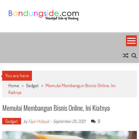
Skip
to
content
Bandung Side
Sisi Cantik Bandung
You are here
Home
>
Gadget
>
Memulai Membangun Bisnis Online, Ini
Kiatnya
Memulai Membangun Bisnis Online, Ini Kiatnya
Gadget
0
by
Fajar Hidayat
-
September 26, 2021