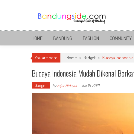
Skip
to
content
Bandung Side
Sisi Cantik Bandung
HOME
BANDUNG
FASHION
COMMUNITY
You are here
Home
>
Gadget
>
Budaya Indonesia 
Budaya Indonesia Mudah Dikenal Berka
Gadget
by
Fajar Hidayat
-
Juli 19, 2021