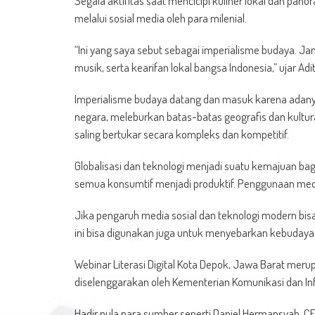
Segala aktifitas saat mencicipi kuliner lokal dan pa
melalui sosial media oleh para milenial.
“Ini yang saya sebut sebagai imperialisme budaya. Jan
musik, serta kearifan lokal bangsa Indonesia,” ujar Adi
Imperialisme budaya datang dan masuk karena adanya
negara, meleburkan batas-batas geografis dan kultura
saling bertukar secara kompleks dan kompetitif.
Globalisasi dan teknologi menjadi suatu kemajuan bagi
semua konsumtif menjadi produktif. Penggunaan medi
Jika pengaruh media sosial dan teknologi modern bisa
ini bisa digunakan juga untuk menyebarkan kebudaya
Webinar Literasi Digital Kota Depok, Jawa Barat merupa
diselenggarakan oleh Kementerian Komunikasi dan In
Hadir pula nara sumber seperti Daniel Hermansyah, C