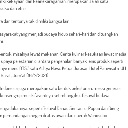
liki kekayaan dan keanekaragaman, merupakan salah satu
suku dan etnis.
 dan tentunya tak dimiliki bangsa lain.
syarakat yang menjadi budaya hidup sehari-hari dan dituangkan
i.
bentuk, misalnya lewat makanan. Cerita kuliner kesukaan lewat media
paya pelestarian di antara pengenalan banyak jenis produk seperti
e menu BTS,” kata Aditya Nova, Ketua Jurusan Hotel Pariwisata IULI
a Barat, Jum’at (16/7/2021).
a Indonesia juga merupakan satu bentuk pelestarian, meski generasi
onser grup musik favoritnya ketimbang ikut festival budaya.
mengadakannya, seperti Festival Danau Sentani di Papua dan Dieng
an pemandangan negeri di atas awan dari daerah Wonosobo.