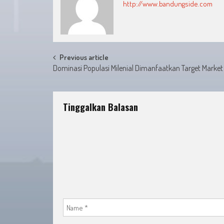
http://www.bandungside.com
Post
Previous article
Dominasi Populasi Milenial Dimanfaatkan Target Market
navigation
Tinggalkan Balasan