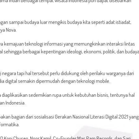
norama indah berbagai tempat wisata Indonesia pun dapat disebarkan
gan sampai budaya luar mengikis budaya kita seperti adat istiadat,
tya Nova.
 kemajuan teknologi informasi yang memungkinkan interaksi lintas
l sehingga berbagai kepentingan ideologi, ekonomi, politik, dan buday
 negara tapi hal tersebut perlu didukung oleh perilaku warganya dari
a digital semakin dipermudah dengan teknologi mobile.
 diaplikasikan sedemikian rupa untuk kebutuhan bisnis, tentunya hal
an Indonesia.
kan bagian dari sosialisasi Gerakan Nasional Literasi Digital 2021 yang
formatika.
EO Kopi Chuseo, Noor Kamil, Co-Founder Mas Pam Records, dan Sari