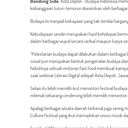
Bandung Side
,
Kota Depok
– Budaya Indonesia memi
kebanggaan turun-temurun diwariskan oleh berbagai 
Budaya ini menjadi kekayaan yang tak ternilai harganya
Kebudayaan sendiri merupakan hasil kehidupan berma
dalam berbagai wujud secara verbal maupun karya sen
“Pelestarian budaya dapat dilakukan dalam berbagai 
sosial pun merupakan bentuk pengenalan budaya dan u
hebohnya sebuah restoran fast food membuat kampany
saat webinar Literasi Digital wilayah Kota Depok, Jaw
Selain itu lebih memilih ikut menonton festival buday
milenial sekarang cenderung lebih memilih menonton k
Apalagi berbagai wisata daerah terkenal juga sering 
Culture Festival yang ikut memadukan unsur musik d