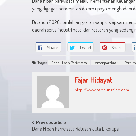
Dana hibah pariwisata melalui Kementerian Keuanga
yang digagas pemerintah dalam upaya menghadapi d
Di tahun 2020, jumlah anggaran yang disiapkan menc
daerah serta industri hotel dan restoran yang sedan
Share
Tweet
Share
Tagged
Dana Hibah Pariwisata
kemenparekraf
Perhim
Fajar Hidayat
http://www.bandungside.com
Post
Previous article
Dana Hibah Pariwisata Ratusan Juta Dikorupsi