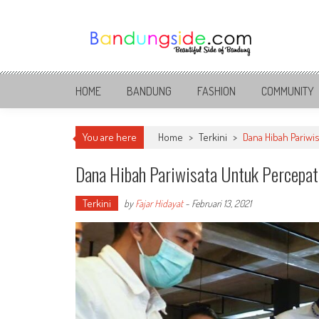
Skip
to
content
Bandung Side
Sisi Cantik Bandung
HOME
BANDUNG
FASHION
COMMUNITY
You are here
Home
>
Terkini
>
Dana Hibah Pariw
Dana Hibah Pariwisata Untuk Percepa
Terkini
by
Fajar Hidayat
-
Februari 13, 2021