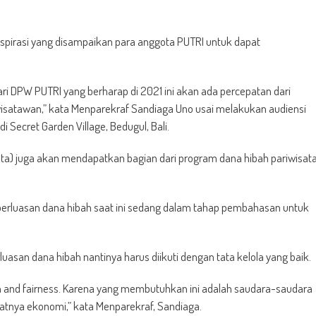
aspirasi yang disampaikan para anggota PUTRI untuk dapat
ri DPW PUTRI yang berharap di 2021 ini akan ada percepatan dari
wisatawan,” kata Menparekraf Sandiaga Uno usai melakukan audiensi
 Secret Garden Village, Bedugul, Bali.
sata) juga akan mendapatkan bagian dari program dana hibah pariwisat
rluasan dana hibah saat ini sedang dalam tahap pembahasan untuk
san dana hibah nantinya harus diikuti dengan tata kelola yang baik.
nden and fairness. Karena yang membutuhkan ini adalah saudara-saudara
tnya ekonomi,” kata Menparekraf, Sandiaga.