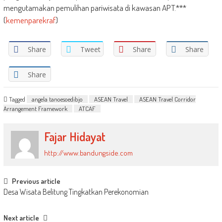
mengutamakan pemulihan pariwisata di kawasan APT.***
(
kemenparekraf
)
Share
Tweet
Share
Share
Share
Tagged
angela tanoesoedibjo
ASEAN Travel
ASEAN Travel Corridor
Arrangement Framework
ATCAF
Fajar Hidayat
http://www.bandungside.com
Post
Previous article
Desa Wisata Belitung Tingkatkan Perekonomian
navigation
Next article