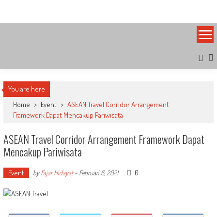
Skip
Bandung Side
Sisi Cantik Bandung
to
content
You are here
Home
>
Event
>
ASEAN Travel Corridor Arrangement
Framework Dapat Mencakup Pariwisata
ASEAN Travel Corridor Arrangement Framework Dapat
Mencakup Pariwisata
Event
0
by
Fajar Hidayat
-
Februari 6, 2021