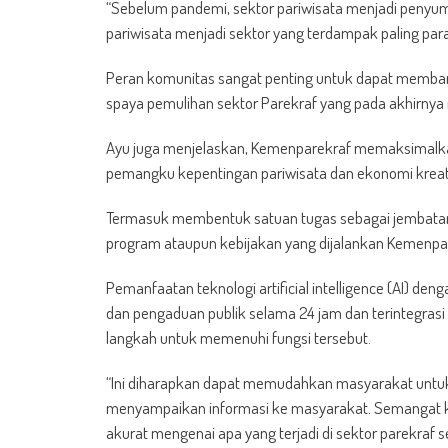
“Sebelum pandemi, sektor pariwisata menjadi penyum
pariwisata menjadi sektor yang terdampak paling parah
Peran komunitas sangat penting untuk dapat memba
spaya pemulihan sektor Parekraf yang pada akhirnya 
Ayu juga menjelaskan, Kemenparekraf memaksimalkan 
pemangku kepentingan pariwisata dan ekonomi kreati
Termasuk membentuk satuan tugas sebagai jembatan
program ataupun kebijakan yang dijalankan Kemenpa
Pemanfaatan teknologi artificial intelligence (AI) 
dan pengaduan publik selama 24 jam dan terintegrasi 
langkah untuk memenuhi fungsi tersebut.
“Ini diharapkan dapat memudahkan masyarakat untu
menyampaikan informasi ke masyarakat. Semangat ki
akurat mengenai apa yang terjadi di sektor parekraf 