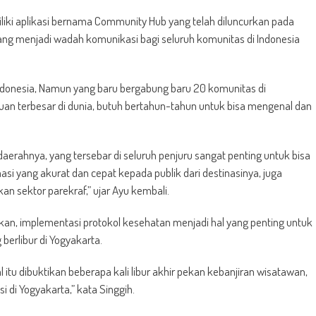
liki aplikasi bernama Community Hub yang telah diluncurkan pada
ng menjadi wadah komunikasi bagi seluruh komunitas di Indonesia
Indonesia, Namun yang baru bergabung baru 20 komunitas di
n terbesar di dunia, butuh bertahun-tahun untuk bisa mengenal dan
aerahnya, yang tersebar di seluruh penjuru sangat penting untuk bisa
yang akurat dan cepat kepada publik dari destinasinya, juga
 sektor parekraf,” ujar Ayu kembali.
akan, implementasi protokol kesehatan menjadi hal yang penting untuk
erlibur di Yogyakarta.
al itu dibuktikan beberapa kali libur akhir pekan kebanjiran wisatawan,
i di Yogyakarta,” kata Singgih.