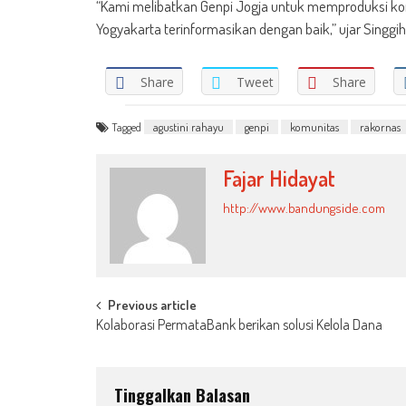
“Kami melibatkan Genpi Jogja untuk memproduksi ko
Yogyakarta terinformasikan dengan baik,” ujar Singgih
Share
Tweet
Share
Tagged
agustini rahayu
genpi
komunitas
rakornas
Fajar Hidayat
http://www.bandungside.com
Post
Previous article
Kolaborasi PermataBank berikan solusi Kelola Dana
navigation
Tinggalkan Balasan