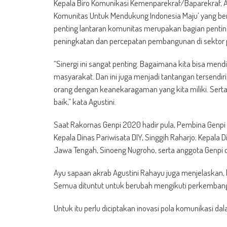
Kepala Biro Komunikasi Kemenparekraf/Baparekraf, A
Komunitas Untuk Mendukung Indonesia Maju’ yang berl
penting lantaran komunitas merupakan bagian pentin
peningkatan dan percepatan pembangunan di sektor 
“Sinergi ini sangat penting. Bagaimana kita bisa men
masyarakat. Dan ini juga menjadi tantangan tersendi
orang dengan keanekaragaman yang kita miliki. Serta
baik,” kata Agustini.
Saat Rakornas Genpi 2020 hadir pula, Pembina Genpi N
Kepala Dinas Pariwisata DIY, Singgih Raharjo; Kepala
Jawa Tengah, Sinoeng Nugroho, serta anggota Genpi dar
Ayu sapaan akrab Agustini Rahayu juga menjelaskan, 
Semua dituntut untuk berubah mengikuti perkembanga
Untuk itu perlu diciptakan inovasi pola komunikasi da