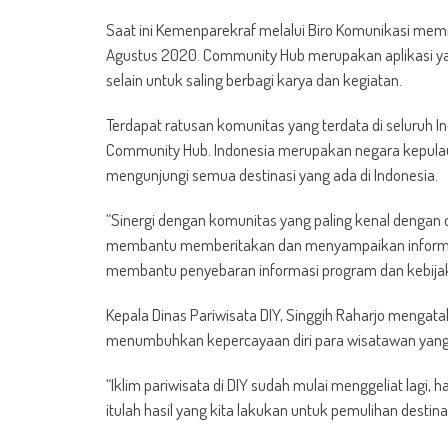
Saat ini Kemenparekraf melalui Biro Komunikasi memi
Agustus 2020. Community Hub merupakan aplikasi ya
selain untuk saling berbagi karya dan kegiatan.
Terdapat ratusan komunitas yang terdata di seluruh 
Community Hub. Indonesia merupakan negara kepulaua
mengunjungi semua destinasi yang ada di Indonesia.
“Sinergi dengan komunitas yang paling kenal dengan d
membantu memberitakan dan menyampaikan informasi 
membantu penyebaran informasi program dan kebijakan
Kepala Dinas Pariwisata DIY, Singgih Raharjo mengat
menumbuhkan kepercayaan diri para wisatawan yang b
“Iklim pariwisata di DIY sudah mulai menggeliat lagi, h
itulah hasil yang kita lakukan untuk pemulihan destinas