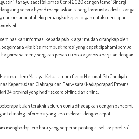
gustini Rahayu saat Rakornas Genpi 2020 dengan tema ‘Sinergi
angsung secara hybrid menjelaskan, sinergi komunitas dinilai sangat
g dari unsur pentahelix pemangku kepentingan untuk mencapai
parekraf.
diseminasikan informasi kepada publik agar mudah ditangkap oleh
ri, bagaimana kita bisa membuat narasi yang dapat dipahami semua
 bagaimana menyinergikan pesan itu bisa agar bisa berjalan dengan
asional, Heru Mataya; Ketua Umum Genpi Nasional, Siti Chodijah;
 Dinas Kepemudaan Olahraga dan Pariwisata (Kadisporapar) Provinsi
i 34 provinsi yang hadir secara offline dan online.
beberapa bulan terakhir seluruh dunia dihadapkan dengan pandemi.
n teknologi informasi yang terakselerasi dengan cepat.
lam menghadapi era baru yang berperan penting di sektor parekraf.