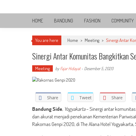
Skip
Bandung Side
to
Sisi Cantik Bandung
content
HOME
BANDUNG
FASHION
COMMUNITY
You are here
Home
>
Meeting
>
Sinergi Antar Ko
Sinergi Antar Komunitas Bangkitkan Se
Meeting
by
Fajar Hidayat
-
Desember 5, 2020
Share
Tweet
Share
Bandung Side
,
Yogyakarta
– Sinergi antar komunita
dan akurat menjadi penekanan Kementerian Pariwisat
Rakornas Genpi 2020, di The Alana Hotel Yogyakarta,