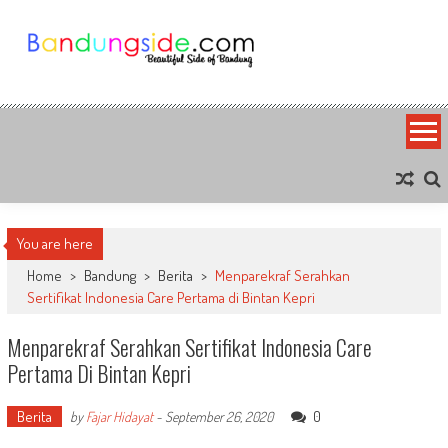
Skip
to
content
Bandung Side
Sisi Cantik Bandung
You are here
Home
>
Bandung
>
Berita
>
Menparekraf Serahkan
Sertifikat Indonesia Care Pertama di Bintan Kepri
Menparekraf Serahkan Sertifikat Indonesia Care
Pertama Di Bintan Kepri
Berita
0
by
Fajar Hidayat
-
September 26, 2020