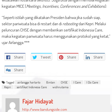
kegiatan MICE (
Meetings, Incentives, Conferences and Exhibitions
).
“Seperti istilah yang dikatakan Presiden bahwa jika sudah siap,
sektor pariwisata bisa di restart dan di
rebooting
dari Kepri. Melalui
peluncuran CHSE dengan memberikan sertifikat Indonesia Care,
maka kegiatan pariwisata harus menggunakan protokol yang ketat,”
ujar Airlangga.***
Share
Tweet
Share
Share
Share
Tagged
airlangga hartarto
Bintan
CHSE
I Care
I Do Care
Kepri
sertifikat Indonesia Care
wishnutama
Fajar Hidayat
http://www.bandungside.com