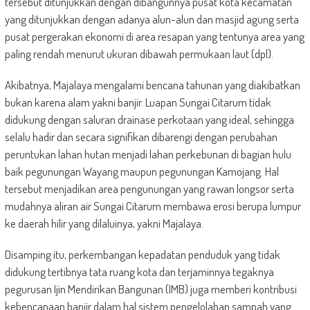
tersebut ditunjukkan dengan dibangunnya pusat kota kecamatan
yang ditunjukkan dengan adanya alun-alun dan masjid agung serta
pusat pergerakan ekonomi di area resapan yang tentunya area yang
paling rendah menurut ukuran dibawah permukaan laut (dpl).
Akibatnya, Majalaya mengalami bencana tahunan yang diakibatkan
bukan karena alam yakni banjir. Luapan Sungai Citarum tidak
didukung dengan saluran drainase perkotaan yang ideal, sehingga
selalu hadir dan secara signifikan dibarengi dengan perubahan
peruntukan lahan hutan menjadi lahan perkebunan di bagian hulu
baik pegunungan Wayang maupun pegunungan Kamojang. Hal
tersebut menjadikan area pengunungan yang rawan longsor serta
mudahnya aliran air Sungai Citarum membawa erosi berupa lumpur
ke daerah hilir yang dilaluinya, yakni Majalaya.
Disamping itu, perkembangan kepadatan penduduk yang tidak
didukung tertibnya tata ruang kota dan terjaminnya tegaknya
pegurusan Ijin Mendirikan Bangunan (IMB) juga memberi kontribusi
kebencanaan banjir dalam hal sistem pengelolahan sampah yang