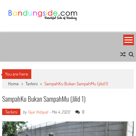
Skip
to
content
Bandung Side
Sisi Cantik Bandung
You are here
Home
>
Terkini
>
SampahKu Bukan SampahMu (jilid 1)
SampahKu Bukan SampahMu (jilid 1)
Terkini
0
by
Fajar Hidayat
-
Mei 4, 2020