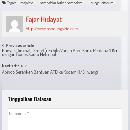
Tagged
majalaya
sampahku bukan sampahmu
sungai citarum
Fajar Hidayat
http://www.bandungside.com
Post
Previous article
Banyak Diminati, Smartfren Rilis Varian Baru Kartu Perdana 1ON+
navigation
dengan Bonus Kuota Melimpah
Next article
Apindo Serahkan Bantuan APD ke Kodam III/Siliwangi
Tinggalkan Balasan