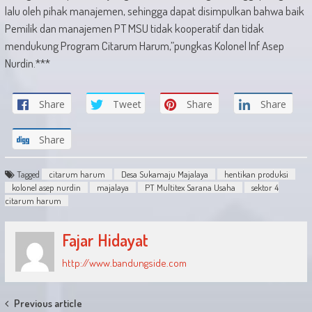
lalu oleh pihak manajemen, sehingga dapat disimpulkan bahwa baik
Pemilik dan manajemen PT MSU tidak kooperatif dan tidak
mendukung Program Citarum Harum,”pungkas Kolonel Inf Asep
Nurdin.***
Share
Tweet
Share
Share
Share
Tagged
citarum harum
Desa Sukamaju Majalaya
hentikan produksi
kolonel asep nurdin
majalaya
PT Multitex Sarana Usaha
sektor 4
citarum harum
Fajar Hidayat
http://www.bandungside.com
Post
Previous article