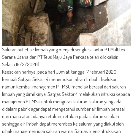
Saluran outlet air limbah yang menjadi sengketa antar PT Multitex
Sarana Usaha dan PT Teus Maju Jaya Perkasa telah dilokalisir,
Selasa 18/2/2020).
Keesokan harinya, pada hari Jum’at, tanggal 7 Februari 2020
kembali Satgas Sektor 4 menemukan aliran limbah diselokan,
namun kembali manajemen PT MSU menolak berasal dari saluran
limbah yang dimilikinya. Satgas Sektor 4 melakukan intruksi kepada
manajemen PT MSU untuk menguras saluran-saluran yang ada
didalam pabrik agar dapat mengetahui sumber air limbah berasal
dari mana atau adanya retakan-retakan pada saluran selokan
sehingga air limbah dapat merembes ke saluran yang diakui oleh
pihak manajemen juga saluran warga. Satgas mengintruksikan