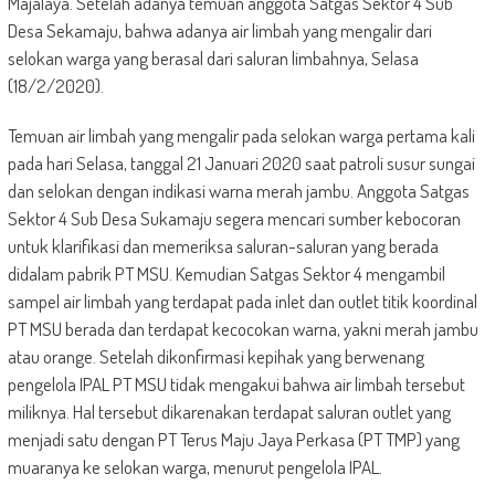
Majalaya. Setelah adanya temuan anggota Satgas Sektor 4 Sub
Desa Sekamaju, bahwa adanya air limbah yang mengalir dari
selokan warga yang berasal dari saluran limbahnya, Selasa
(18/2/2020).
Temuan air limbah yang mengalir pada selokan warga pertama kali
pada hari Selasa, tanggal 21 Januari 2020 saat patroli susur sungai
dan selokan dengan indikasi warna merah jambu. Anggota Satgas
Sektor 4 Sub Desa Sukamaju segera mencari sumber kebocoran
untuk klarifikasi dan memeriksa saluran-saluran yang berada
didalam pabrik PT MSU. Kemudian Satgas Sektor 4 mengambil
sampel air limbah yang terdapat pada inlet dan outlet titik koordinal
PT MSU berada dan terdapat kecocokan warna, yakni merah jambu
atau orange. Setelah dikonfirmasi kepihak yang berwenang
pengelola IPAL PT MSU tidak mengakui bahwa air limbah tersebut
miliknya. Hal tersebut dikarenakan terdapat saluran outlet yang
menjadi satu dengan PT Terus Maju Jaya Perkasa (PT TMP) yang
muaranya ke selokan warga, menurut pengelola IPAL.