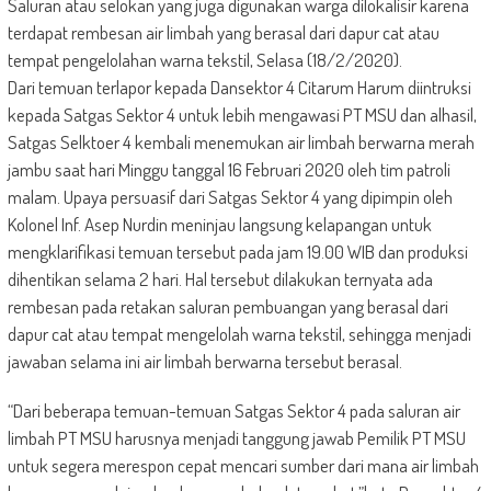
Saluran atau selokan yang juga digunakan warga dilokalisir karena
terdapat rembesan air limbah yang berasal dari dapur cat atau
tempat pengelolahan warna tekstil, Selasa (18/2/2020).
Dari temuan terlapor kepada Dansektor 4 Citarum Harum diintruksi
kepada Satgas Sektor 4 untuk lebih mengawasi PT MSU dan alhasil,
Satgas Selktoer 4 kembali menemukan air limbah berwarna merah
jambu saat hari Minggu tanggal 16 Februari 2020 oleh tim patroli
malam. Upaya persuasif dari Satgas Sektor 4 yang dipimpin oleh
Kolonel Inf. Asep Nurdin meninjau langsung kelapangan untuk
mengklarifikasi temuan tersebut pada jam 19.00 WIB dan produksi
dihentikan selama 2 hari. Hal tersebut dilakukan ternyata ada
rembesan pada retakan saluran pembuangan yang berasal dari
dapur cat atau tempat mengelolah warna tekstil, sehingga menjadi
jawaban selama ini air limbah berwarna tersebut berasal.
“Dari beberapa temuan-temuan Satgas Sektor 4 pada saluran air
limbah PT MSU harusnya menjadi tanggung jawab Pemilik PT MSU
untuk segera merespon cepat mencari sumber dari mana air limbah