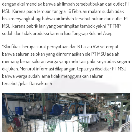
dengan aksi menolak bahwa air limbah tersebut bukan dari outlet PT
MSU. Karena pada temuan tanggal 16 Februari malam sudah tidak
bisa menyangkal lagi bahwa air limbah tersebut bukan dari outlet PT
MSU, karena pabrik lain yang berhimpitan tembok yakni PT TMP
sudah dari tidak produksi karena libur,”ungkap Kolonel Asep.
“Klarifikasi berupa surat pernyataan dari RT atau RW setempat
bahwa saluran selokan yang diinformasikan ole PT MSU adalah
memang benar saluran warga yang melintasi pabriknya tidak segera
diajukan. Menurut informasi dilapangan, tepatnya disekitar PT MSU
bahwa warga sudah lama tidak menggunakan saluran
tersebut,”jelas Dansektor 4.