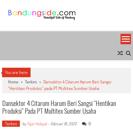
Skip
to
content
Bandung Side
Sisi Cantik Bandung
You are here
Home
>
Terkini
>
Dansektor 4 Citarum Harum Beri Sangsi
“Hentikan Produksi” pada PT Multitex Sumber Usaha
Dansektor 4 Citarum Harum Beri Sangsi “Hentikan
Produksi” Pada PT Multitex Sumber Usaha
Terkini
0
by
Fajar Hidayat
-
Februari 18, 2020