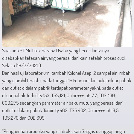
Suasana PT Multitex Sarana Usaha yang becek lantainya
disebabkan tetesan air yang berasal dari kain setelah proses cuci,
Selasa (18/2/2020).
Dari hasil uji laboratorium, tambah Kolonel Asep, 2 sampel air limbah
yang diambil terakhir pada tanggal 16 Februari dari oulet diluar pabrik
dan outlet didalam pabrik terdapat parameter yakni, pada outlet
diluar pabrik Turbidity:153; TSS;121; Color:+++; pH:7,7; TDS:430;
COD:275 sedangkan parameter air baku mutu yang berasal dari
outlet didalam pabrik Turbidity:462; TSS:402; Color:+++; pH:8,5;
TDS:270 dan COD:699.
“Penghentian produksi yang diintruksikan Satgas dianggap angin