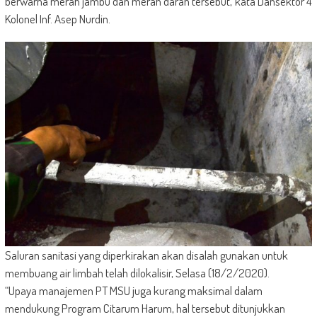
berwarna merah jambu dan merah darah tersebut,”kata Dansektor 4
Kolonel Inf. Asep Nurdin.
Saluran sanitasi yang diperkirakan akan disalah gunakan untuk
membuang air limbah telah dilokalisir, Selasa (18/2/2020).
“Upaya manajemen PT MSU juga kurang maksimal dalam
mendukung Program Citarum Harum, hal tersebut ditunjukkan