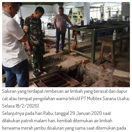
Saluran yang terdapat rembesan air limbah yang berasal dari dapur
cat atau tempat pengolahan warna tekstil PT Multitex Sarana Usaha,
Selasa 18/2/2020).
Selanjutnya pada hari Rabu, tanggal 29 Januari 2020 saat
dilakukan patroli malam hari, kembali ditemukan air limbah
berwarna merah jambu disaluran yang sama saat ditemukan pada