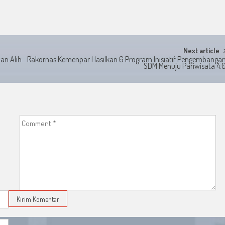
Next article
an Alih
Rakornas Kemenpar Hasilkan 6 Program Inisiatif Pengembanga
SDM Menuju Pariwisata 4.