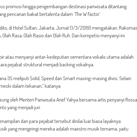
urus promosi hingga pengembangan destinasi pariwisata ditantang
g pencarian bakat bertalenta dalam ‘The W Factor’.
dito, di Hotel Sultan, Jakarta, Jumat (1/3/2019) mengatakan, Rakorna
, Olah Rasa, Olah Rasio dan Olah Ruh. Dan kompetisi menyanyi ini
hoir atau menyanyi antar-kedeputian sementara vokalis utama adalah
ra pejabat struktural menjadi backing vokalnya.
na 3S meliputi Solid, Speed dan Smart masing-masing divisi. Selain
meski dalam tekanan,” katanya.
gsung oleh Menteri Pariwisata Arief Yahya bersama artis penyanyi Ross
nto yang menjadi juri.
ampilan dari para pejabat tersebut dinilai luar biasa layaknya
usik yang mengiringi mereka adalah maestro musik ternama, yaitu