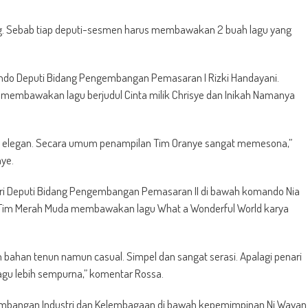
ng. Sebab tiap deputi-sesmen harus membawakan 2 buah lagu yang
ndo Deputi Bidang Pengembangan Pemasaran I Rizki Handayani.
membawakan lagu berjudul Cinta milik Chrisye dan Inikah Namanya
ya elegan. Secara umum penampilan Tim Oranye sangat memesona,”
ye.
ari Deputi Bidang Pengembangan Pemasaran II di bawah komando Nia
, Tim Merah Muda membawakan lagu What a Wonderful World karya
bahan tenun namun casual. Simpel dan sangat serasi. Apalagi penari
gu lebih sempurna,” komentar Rossa.
ngembangan Industri dan Kelembagaan di bawah kepemimpinan Ni Wayan