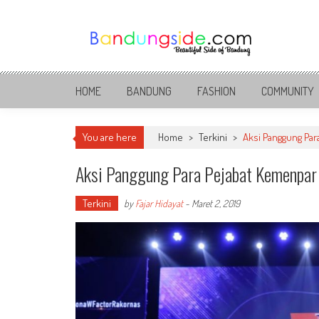
Skip
to
content
Bandung Side
Sisi Cantik Bandung
HOME
BANDUNG
FASHION
COMMUNITY
You are here
Home
>
Terkini
>
Aksi Panggung Par
Aksi Panggung Para Pejabat Kemenpar
Terkini
by
Fajar Hidayat
-
Maret 2, 2019