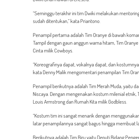
“Seminggu terakhir ini tim Dwiki melakukan mentori
sudah ditentukan,” kata Priantono.
Penampil pertama adalah Tim Oranye di bawah koma
Tampil dengan gaun anggun warna hitam, Tim Oranye 
Cinta milik Cowboys.
“Koreografinya dapat, vokalnya dapat, dan kostumn
kata Denny Malik mengomentari penampilan Tim Oran
Penampil berikutnya adalah Tim Merah Muda, yaitu d
Niscaya. Dengan mengenakan kostum milenial etnik
Louis Armstrong dan Rumah Kita milik Godbless.
“Kostum tim ini sangat menarik dengan menggunakan 
latar penampilannya sangat bagus hingga membuat la
Berikutnya adalah Tim Biru yaitu Deputi Bidang Pe