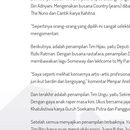
Giri Adnyani. Mengenakan busana Country (jeans) diba
The Nuno dan Cantik karya Kahitna.
“Sepertinya orang-orang yang dipilih ini sangat selek
mengomentari.
Berikutnya, adalah penampilan Tim Hijau, yaitu Depu
Rizki Ratman. Dengan busana rastafara, penampila
membawakan lagu Someway dan Welcome to My Parad
“Saya seperti melihat konsernya artis-artis profesi
juri ikut berdiri dan bergoyang,” komentar Menpar Arie
Dan terakhir adalah penampilan Tim Ungu, yaitu Sek
Dengan gaya anak raper masa kini, Ukus bersama j
Khatulistiwa karya Guruh Soekarno Putra dan Panggu
Setelah semua menyajikan penampilan terbaiknya. Yang
Tim Biru harus puas menduduki posisi Juara III dan Ju