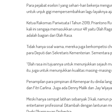
Para pejabat eselon I yang sehari-hari bekerja meng
untuk unjuk gigi mempersembahkan lagu layaknya ajan
Ketua Rakornas Pariwisata I Tahun 2019, Priantono Ru
kali ini sengaja memasukkan unsur 4R yaitu Olah Raga
adalah bagian dari Olah Rasa.
Tidak hanya soal warna, mereka juga berkompetisi c
para Deputi dan Sekretaris Kementerian. Sementara pa
“Olah rasa ini tujuannya untuk menunjukkan sejauh ma
itu, juga untuk menunjukkan kualitas masing-masing 
Penampilan para pimpinan di Kemenpar itu dinilai lan
dan Fitri Carlina. Juga ada Denny Malik dan Jay Wijaya
Meski hanya sempat latihan sebanyak 3 kali, namun pen
entertainer profesional. Ditambah dengan lantunan m
Dwiki Dharmawan Orchestra.