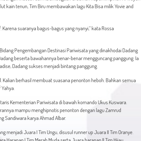
lut kain tenun, Tim Biru membawakan lagu Kita Bisa milik Yovie and
tif. Karena suaranya bagus-bagus yang nyanyi,” kata Rossa
ti Bidang Pengembangan Destinasi Pariwisata yang dinakhodai Dadang
n Dadang beserta bawahannya benar-benar mengguncang panggung. Ia
ise, Dadang sukses menjadi bintang panggung.
onal. Kalian berhasil membuat suasana penonton heboh. Bahkan semua
f Yahya.
retaris Kementerian Pariwisata di bawah komando Ukus Kuswara.
ajarannya mampu menghipnotis penonton dengan lagu Zamrud
ng Sandiwara karya Ahmad Albar.
 menjadi Juara I Tim Ungu, disusul runner up Juara II Tim Oranye.
ara Harapan I Tim Merah Muda serta Juara harapan II Tim Hijau.