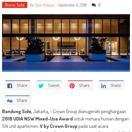
Bisnis Side
0
by
Fajar Hidayat
-
September 6, 2018
Share
Tweet
Share
Share
Share
Bandung Side,
Jakarta
,
– Crown Group dianugerahi penghargaan
2018 UDIA NSW Mixed-Use Award
untuk menara hunian dengan
514 unit apartemen,
V by Crown Group
pada saat acara