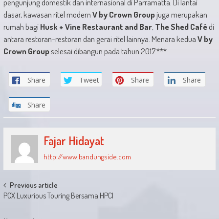
pengunjung domestik dan internasional di Parramatta. Di lantai
dasar, kawasan ritel modern
V by Crown Group
juga merupakan
rumah bagi
Husk + Vine Restaurant and Bar
,
The Shed Café
di
antara restoran-restoran dan gerai ritel lainnya. Menara kedua
V by
Crown Group
selesai dibangun pada tahun 2017.***
Share
Tweet
Share
Share
Share
Fajar Hidayat
http://www.bandungside.com
Post
Previous article
PCX Luxurious Touring Bersama HPCI
navigation