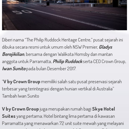
Diberi nama “The Philip Ruddock Heritage Centre,” pusat sejarah ini
dibuka secara resmi untuk umum oleh NSW Premier,
Gladys
Berejikilian
, bersama dengan Walikota Hornsby dan mantan
anggota untuk Parramatta,
Philip Ruddock
serta CEO Crown Group,
Iwan Sunito
pada bulan Desember 2017.
“
V by Crown Group
memiliki salah satu pusat preservasi sejarah
terbesar yang terintegrasi dengan hunian vertikal di Australia”
Tambah Iwan Sunito
V by Crown Group
juga merupakan rumah bagi
Skye Hotel
Suites
yang pertama; Hotel bintang lima pertama di kawasan
Parramatta yang menawarkan 72 unit suite mewah yang melayani