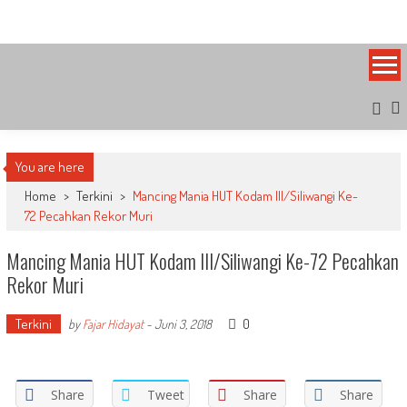
Skip
Bandung Side
Sisi Cantik Bandung
to
content
You are here
Home
>
Terkini
>
Mancing Mania HUT Kodam III/Siliwangi Ke-
72 Pecahkan Rekor Muri
Mancing Mania HUT Kodam III/Siliwangi Ke-72 Pecahkan
Rekor Muri
Terkini
0
by
Fajar Hidayat
-
Juni 3, 2018
Share
Tweet
Share
Share