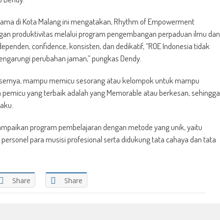
ama di Kota Malang ini mengatakan, Rhythm of Empowerment
gan produktivitas melalui program pengembangan perpaduan ilmu dan
independen, confidence, konsisten, dan dedikatif, “ROE Indonesia tidak
engarungi perubahan jaman,” pungkas Dendy.
nsernya, mampu memicu sesorang atau kelompok untuk mampu
a pemicu yang terbaik adalah yang Memorable atau berkesan, sehingga
aku.
mpaikan program pembelajaran dengan metode yang unik, yaitu
rsonel para musisi profesional serta didukung tata cahaya dan tata
Share
Share