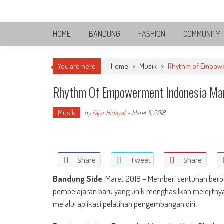
Skip
Bandung Side
to
Sisi Cantik Bandung
content
HOME
BANDUNG
FASHION
COMMUNITY
You are here
Home
>
Musik
>
Rhythm of Empower
Rhythm Of Empowerment Indonesia Mam
Musik
by
Fajar Hidayat
-
Maret 11, 2018
Share
Tweet
Share
Bandung Side
, Maret 2018 – Memberi sentuhan b
pembelajaran baru yang unik menghasilkan melejitnya p
melalui aplikasi pelatihan pengembangan diri.