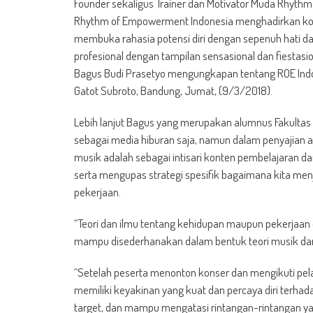
Founder sekaligus Trainer dan Motivator Muda Rhyth
Rhythm of Empowerment Indonesia menghadirkan kons
membuka rahasia potensi diri dengan sepenuh hati da
profesional dengan tampilan sensasional dan fiestasi
Bagus Budi Prasetyo mengungkapan tentang ROE Indone
Gatot Subroto, Bandung, Jumat, (9/3/2018).
Lebih lanjut Bagus yang merupakan alumnus Fakultas
sebagai media hiburan saja, namun dalam penyajian 
musik adalah sebagai intisari konten pembelajaran d
serta mengupas strategi spesifik bagaimana kita menj
pekerjaan.
“Teori dan ilmu tentang kehidupan maupun pekerjaan
mampu disederhanakan dalam bentuk teori musik dan
“Setelah peserta menonton konser dan mengikuti pe
memiliki keyakinan yang kuat dan percaya diri terha
target, dan mampu mengatasi rintangan-rintangan ya