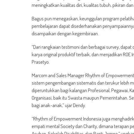
meningkatkan kualitas diri, kualitas tubuh, pikiran dan
Bagus pun menegaskan, keunggulan program pelatih
pembelajaran dapat disederhanakan penyampaiannya 
disampaikan dengan kegembiraan.
“Dari rangkaian testimoni dan berbagai survey, dapa
karya original produktif terbaik, dan menjadikan ROE 
Prasetyo.
Marcom and Sales Manager Rhythm of Empowerment 
sistem pengembangan sistematis dan terukur lebih m
diperuntukkan bagi kalangan Profesional, Pegawai, K
Organisasi, baik itu Swasta maupun Pemerintahan. Se
bagi anak-anak,” ujar Dendy.
“Rhythm of Empowerment Indonesia juga menghadirka
empati mental Society dan Charity, dimana terapan pe
Asuhan, Sekolah Disabilitas, dan Panti Jompo,” ungka