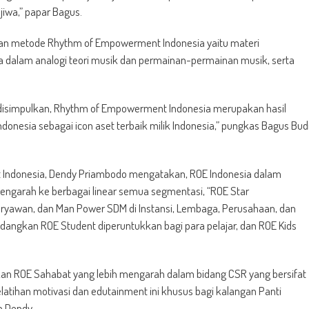
 jiwa,” papar Bagus.
an metode Rhythm of Empowerment Indonesia yaitu materi
dalam analogi teori musik dan permainan-permainan musik, serta
t disimpulkan, Rhythm of Empowerment Indonesia merupakan hasil
Indonesia sebagai icon aset terbaik milik Indonesia,” pungkas Bagus Bud
Indonesia, Dendy Priambodo mengatakan, ROE Indonesia dalam
engarah ke berbagai linear semua segmentasi, “ROE Star
aryawan, dan Man Power SDM di Instansi, Lembaga, Perusahaan, dan
dangkan ROE Student diperuntukkan bagi para pelajar, dan ROE Kids
n ROE Sahabat yang lebih mengarah dalam bidang CSR yang bersifat
latihan motivasi dan edutainment ini khusus bagi kalangan Panti
p Dendy.