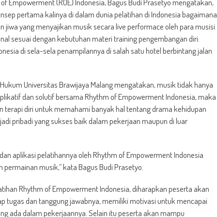
m of Empowerment (ROE) Indonesia, Bagus Budi Prasetyo mengatakan,
ep pertama kalinya di dalam dunia pelatihan di Indonesia bagaimana
n jiwa yang menyajikan musik secara live performace oleh para musisi
onal sesuai dengan kebutuhan materi training pengembangan diri.
sia di sela-sela penampilannya di salah satu hotel berbintang jalan
 Hukum Universitas Brawijaya Malang mengatakan, musik tidak hanya
aplikatif dan solutif bersama Rhythm of Empowerment Indonesia, maka
an terapi diri untuk memahami banyak hal tentang drama kehidupan
adi pribadi yang sukses baik dalam pekerjaan maupun di luar
 dan aplikasi pelatihannya oleh Rhythm of Empowerment Indonesia
 permainan musik,” kata Bagus Budi Prasetyo.
latihan Rhythm of Empowerment Indonesia, diharapkan peserta akan
dap tugas dan tanggung jawabnya, memiliki motivasi untuk mencapai
ng ada dalam pekerjaannya. Selain itu peserta akan mampu