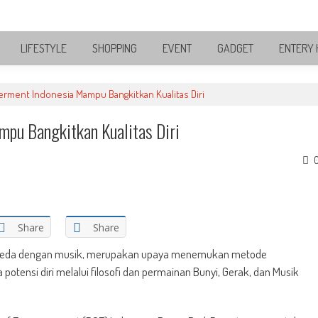
LIFESTYLE
SHOPPING
EVENT
GADGET
ENTERY 
ment Indonesia Mampu Bangkitkan Kualitas Diri
pu Bangkitkan Kualitas Diri
Share
Share
erbeda dengan musik, merupakan upaya menemukan metode
otensi diri melalui filosofi dan permainan Bunyi, Gerak, dan Musik