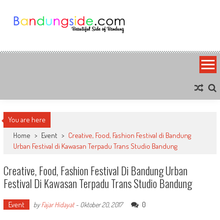
Skip
to
content
Bandung Side
Sisi Cantik Bandung
You are here
Home
>
Event
>
Creative, Food, Fashion Festival di Bandung
Urban Festival di Kawasan Terpadu Trans Studio Bandung
Creative, Food, Fashion Festival Di Bandung Urban
Festival Di Kawasan Terpadu Trans Studio Bandung
Event
0
by
Fajar Hidayat
-
Oktober 20, 2017