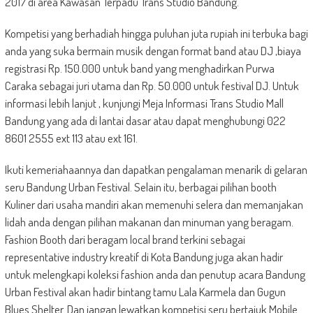
2017 di area Kawasan Terpadu Trans Studio Bandung.
Kompetisi yang berhadiah hingga puluhan juta rupiah ini terbuka bagi
anda yang suka bermain musik dengan format band atau DJ ,biaya
registrasi Rp. 150.000 untuk band yang menghadirkan Purwa
Caraka sebagai juri utama dan Rp. 50.000 untuk festival DJ. Untuk
informasi lebih lanjut , kunjungi Meja Informasi Trans Studio Mall
Bandung yang ada di lantai dasar atau dapat menghubungi 022
8601 2555 ext 113 atau ext 161.
Ikuti kemeriahaannya dan dapatkan pengalaman menarik di gelaran
seru Bandung Urban Festival. Selain itu, berbagai pilihan booth
Kuliner dari usaha mandiri akan memenuhi selera dan memanjakan
lidah anda dengan pilihan makanan dan minuman yang beragam.
Fashion Booth dari beragam local brand terkini sebagai
representative industry kreatif di Kota Bandung juga akan hadir
untuk melengkapi koleksi fashion anda dan penutup acara Bandung
Urban Festival akan hadir bintang tamu Lala Karmela dan Gugun
Blues Shelter. Dan jangan lewatkan kompetisi seru bertajuk Mobile